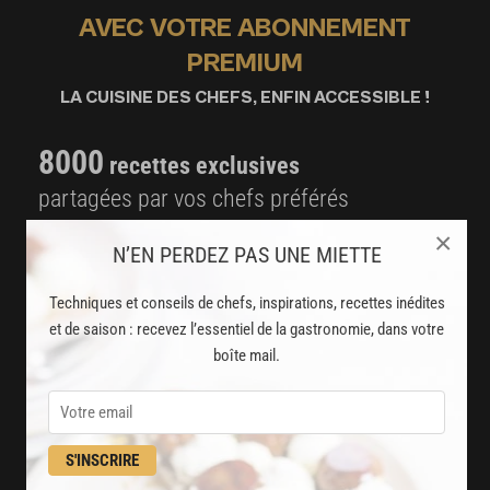
AVEC VOTRE ABONNEMENT
PREMIUM
LA CUISINE DES CHEFS, ENFIN ACCESSIBLE !
8000
recettes exclusives
partagées par vos chefs préférés
×
2000
vidéos de recettes
N’EN PERDEZ PAS UNE MIETTE
et techniques de cuisine et pâtisserie
Techniques et conseils de chefs, inspirations, recettes inédites
Des nouveautés
et de saison : recevez l’essentiel de la gastronomie, dans votre
boîte mail.
disponibles chaque semaine
Stop pub
un service garanti sans publicité
S'INSCRIRE