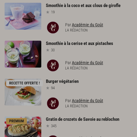
Smoothie
à
la
coco
et
aux
clous
de
girofle
19
Par
Académie du Goût
LA RÉDACTION
Smoothie
à
la
cerise
et
aux
pistaches
30
Par
Académie du Goût
LA RÉDACTION
Burger
végétarien
RECETTE OFFERTE !
94
Par
Académie du Goût
LA RÉDACTION
Gratin
de
crozets
de
Savoie
au
reblochon
PREMIUM
345