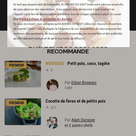
JE M'ABONNE
En tant que responsable de traitement, ACADEMIE DU GOUT traite votre adresse email afin
de vous adresser des newsletters. Vous pouvez vous désinscrire à tout moment en
cliquant sur le lien de désinscription présent en bas de chaque communication. En savoir
DÉJÀ ABONNÉ(E) ? JE ME CONNECTE
plus la
notre politique de protection des données
.
En vous inscrivant, vous acceptez qu'ACADEMIE DU GOUT utilise des traceurs d’ouverture
de courriel (“pixels”) afin d’adapter la fréquence de ses newsletters, de vous proposer des
contenus plus pertinents, de mesurer la performance de ses newsletters et des publicités
qu’elles peuvent contenir et de gérer ses listes de diffusion.
L'ACADÉMIE DU GOÛT VOUS
RECOMMANDE
Petit
pois,
coco,
tagète
PREMIUM
2
Par
Edgar Bosquez
CHEF
Cocotte
de
fèves
et
de
petits
pois
PREMIUM
311
Par
Alain Ducasse
et 2 autres chefs