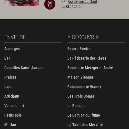
Par
Académie du Goût
LA RÉDACTION
ENVIE DE
À DÉCOUVRIR
Asperges
Beurre Bordier
Bar
La Pâtisserie des Rêves
Coquilles Saint-Jacques
Boucherie Metzger et André
Fraises
Maison Viennet
Lapin
Poissonnerie Vianey
Artichaut
Les Trois Dômes
Veau de lait
Le Romano
Petits pois
Le Camion qui fume
Merlan
La Table des Merville