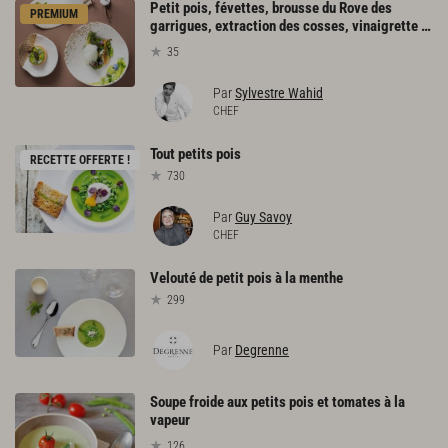
Petit pois, févettes, brousse du Rove des
PREMIUM
garrigues, extraction des cosses, vinaigrette tiède de truffe, fine tarte au caviar osciètre clair
35
Par
Sylvestre Wahid
CHEF
Tout
petits
pois
RECETTE OFFERTE !
730
Par
Guy Savoy
CHEF
Velouté
de
petit
pois
à
la
menthe
299
Par
Degrenne
Soupe froide aux petits pois et tomates à la
vapeur
126