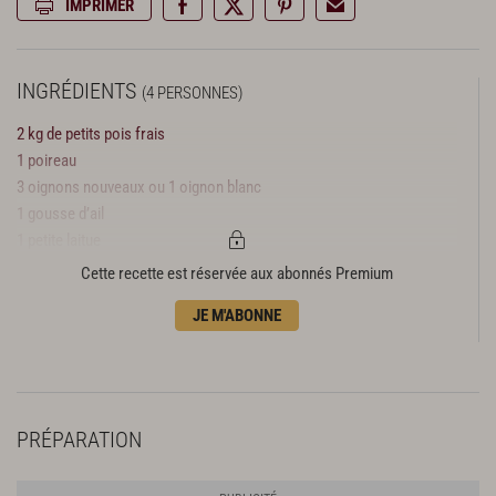
IMPRIMER
INGRÉDIENTS
(4 PERSONNES)
2 kg de petits pois frais
1 poireau
3 oignons nouveaux ou 1 oignon blanc
1 gousse d’ail
1 petite laitue
6 branches de menthe
Cette recette est réservée aux abonnés Premium
2 c. à s. d’huile d’olive
JE M'ABONNE
1 l de bouillon de légumes
15 cl de crème liquide
2 c. à s. de parmesan râpé
sel
PRÉPARATION