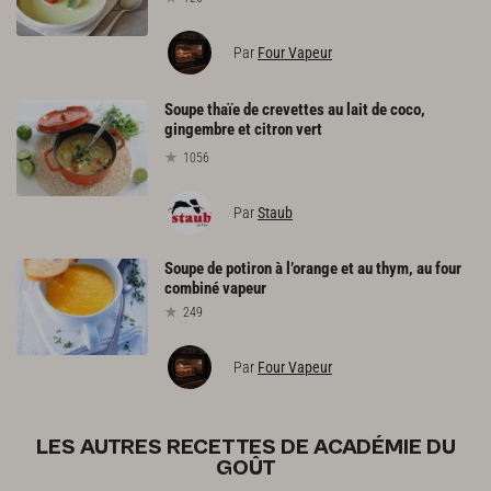
Par
Four Vapeur
Soupe thaïe de crevettes au lait de coco,
gingembre et citron vert
1056
Par
Staub
Soupe
de
potiron
à
l’orange
et
au
thym,
au
four
combiné
vapeur
249
Par
Four Vapeur
LES AUTRES RECETTES DE ACADÉMIE DU
GOÛT