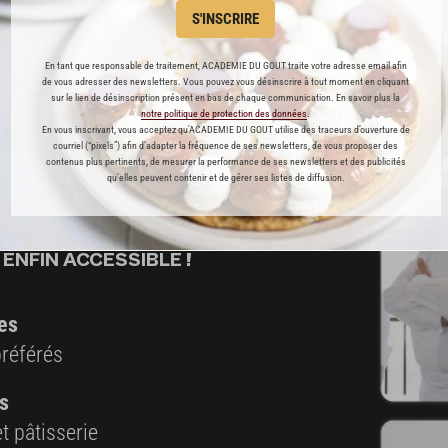
S'INSCRIRE
En tant que responsable de traitement, ACADEMIE DU GOUT traite votre adresse email afin
de vous adresser des newsletters. Vous pouvez vous désinscrire à tout moment en cliquant
sur le lien de désinscription présent en bas de chaque communication. En savoir plus la
notre politique de protection des données
.
En vous inscrivant, vous acceptez qu'ACADEMIE DU GOUT utilise des traceurs d’ouverture de
courriel (“pixels”) afin d’adapter la fréquence de ses newsletters, de vous proposer des
contenus plus pertinents, de mesurer la performance de ses newsletters et des publicités
qu’elles peuvent contenir et de gérer ses listes de diffusion.
ABONNEMENT PREMIUM
 ENFIN ACCESSIBLE !
es
préférés
s
t pâtisserie