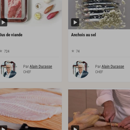
Jus
de
viande
Anchois
au
sel
724
74
Par
Alain Ducasse
Par
Alain Ducasse
CHEF
CHEF