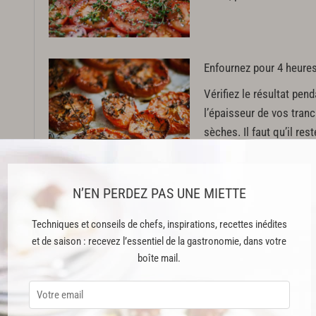
Enfournez pour 4 heures
Vérifiez le résultat pend
l’épaisseur de vos tran
sèches. Il faut qu’il res
Pour la conservation, m
N’EN PERDEZ PAS UNE MIETTE
accompagnées d’huile d’
Techniques et conseils de chefs, inspirations, recettes inédites
Vous pouvez personnalis
et de saison : recevez l’essentiel de la gastronomie, dans votre
olives noires ou d'autre
boîte mail.
Cette huile marinée ser