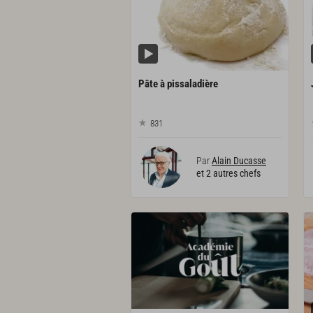
Pâte
à
pissaladière
831
Par
Alain Ducasse
et 2 autres chefs