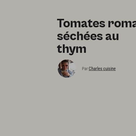
Tomates rom
séchées au
thym
Charles cuisine
Par