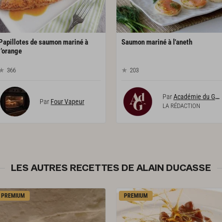
Papillotes de saumon mariné à
Saumon
mariné
à
l'aneth
l’orange
366
203
Par
Académie du Goût
Par
Four Vapeur
LA RÉDACTION
LES AUTRES RECETTES DE ALAIN DUCASSE
PREMIUM
PREMIUM