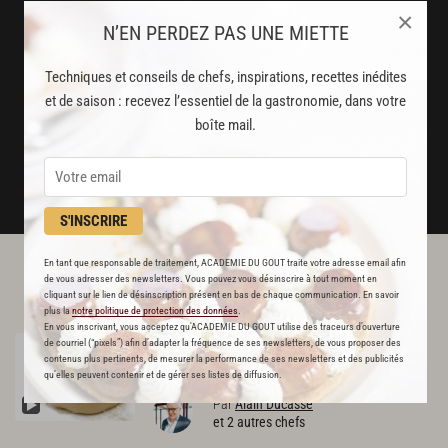
disponibles chaque semaine
×
N’EN PERDEZ PAS UNE MIETTE
Stop pub
Techniques et conseils de chefs, inspirations, recettes inédites
un service garanti sans publicité
et de saison : recevez l’essentiel de la gastronomie, dans votre
boîte mail.
JE M'ABONNE
DÉJÀ ABONNÉ(E) ? JE ME CONNECTE
S'INSCRIRE
En tant que responsable de traitement, ACADEMIE DU GOUT traite votre adresse email afin
L'ACADÉMIE DU GOÛT VOUS
de vous adresser des newsletters. Vous pouvez vous désinscrire à tout moment en
cliquant sur le lien de désinscription présent en bas de chaque communication. En savoir
RECOMMANDE
plus la
notre politique de protection des données
.
En vous inscrivant, vous acceptez qu'ACADEMIE DU GOUT utilise des traceurs d’ouverture
Pâte
à
pissaladière
de courriel (“pixels”) afin d’adapter la fréquence de ses newsletters, de vous proposer des
RECETTE OFFERTE !
contenus plus pertinents, de mesurer la performance de ses newsletters et des publicités
831
qu’elles peuvent contenir et de gérer ses listes de diffusion.
Par
Alain Ducasse
et 2 autres chefs