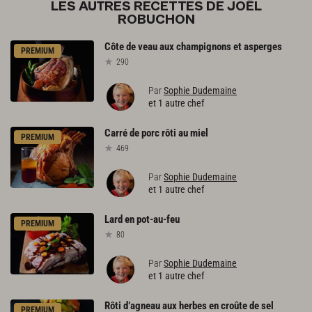
LES AUTRES RECETTES DE JOËL
ROBUCHON
Côte
de
veau
aux
champignons
et
asperges
PREMIUM
290
Par
Sophie Dudemaine
et 1 autre chef
Carré
de
porc
rôti
au
miel
PREMIUM
469
Par
Sophie Dudemaine
et 1 autre chef
Lard
en
pot-au-feu
PREMIUM
80
Par
Sophie Dudemaine
et 1 autre chef
Rôti
d’agneau
aux
herbes
en
croûte
de
sel
PREMIUM