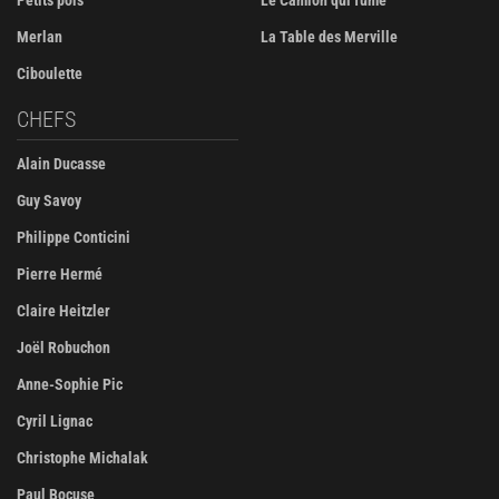
Petits pois
Le Camion qui fume
Merlan
La Table des Merville
Ciboulette
CHEFS
Alain Ducasse
Guy Savoy
Philippe Conticini
Pierre Hermé
Claire Heitzler
Joël Robuchon
Anne-Sophie Pic
Cyril Lignac
Christophe Michalak
Paul Bocuse