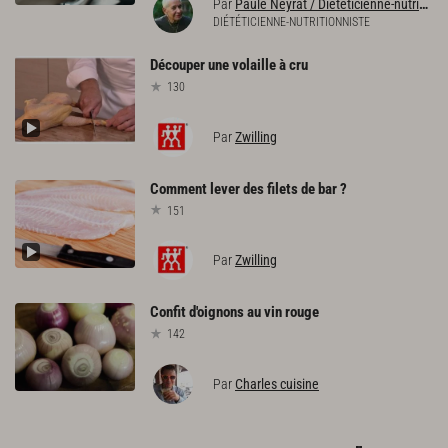
Par
Paule Neyrat / Diététicienne-nutritionniste
DIÉTÉTICIENNE-NUTRITIONNISTE
Découper
une
volaille
à
cru
130
Par
Zwilling
Comment
lever
des
filets
de
bar
?
151
Par
Zwilling
Confit
d'oignons
au
vin
rouge
142
Par
Charles cuisine