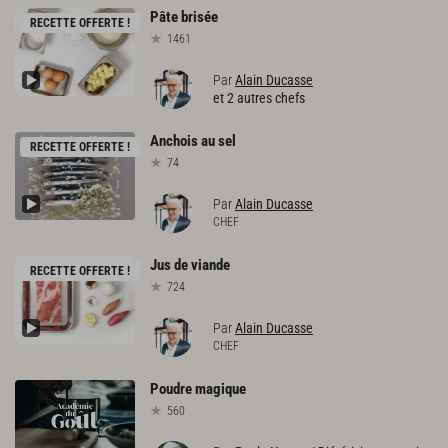
Pâte
brisée
RECETTE OFFERTE !
1461
Par
Alain Ducasse
et 2 autres chefs
Anchois
au
sel
RECETTE OFFERTE !
74
Par
Alain Ducasse
CHEF
Jus
de
viande
RECETTE OFFERTE !
724
Par
Alain Ducasse
CHEF
Poudre
magique
560