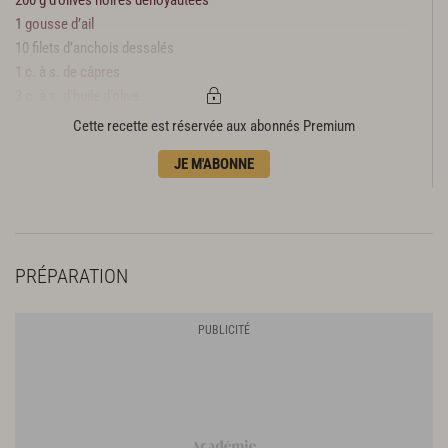
1 gousse d’ail
10 filets d’anchois dessalés
1 c. à s. de câpres
3 c. à s. d’huile d’olive
Cette recette est réservée aux abonnés Premium
JE M'ABONNE
PRÉPARATION