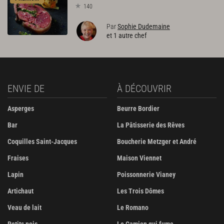
140
Par
Sophie Dudemaine
et 1 autre chef
ENVIE DE
À DÉCOUVRIR
Asperges
Beurre Bordier
Bar
La Pâtisserie des Rêves
Coquilles Saint-Jacques
Boucherie Metzger et André
Fraises
Maison Viennet
Lapin
Poissonnerie Vianey
Artichaut
Les Trois Dômes
Veau de lait
Le Romano