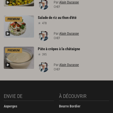
Par
Alain Ducasse
CHEF
Salade
de
riz
au
thon
d’été
PREMIUM
478
Par
Alain Ducasse
CHEF
Pâte
à
crêpes
à
la
châtaigne
PREMIUM
395
Par
Alain Ducasse
CHEF
ENVIE DE
À DÉCOUVRIR
Asperges
Beurre Bordier