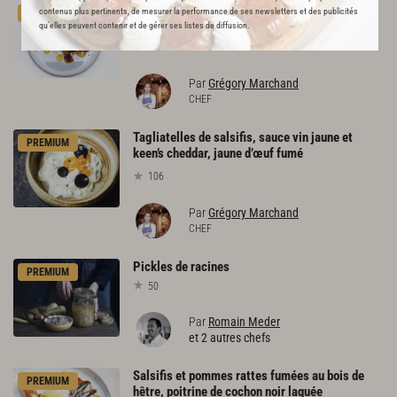
Salsifis glacés au miel, crumble de panais,
contenus plus pertinents, de mesurer la performance de ses newsletters et des publicités
PREMIUM
kumquat du Masbachet
qu’elles peuvent contenir et de gérer ses listes de diffusion.
91
Par
Grégory Marchand
CHEF
Tagliatelles de salsifis, sauce vin jaune et
PREMIUM
keen’s cheddar, jaune d’œuf fumé
106
Par
Grégory Marchand
CHEF
Pickles
de
racines
PREMIUM
50
Par
Romain Meder
et 2 autres chefs
Salsifis et pommes rattes fumées au bois de
PREMIUM
hêtre, poitrine de cochon noir laquée