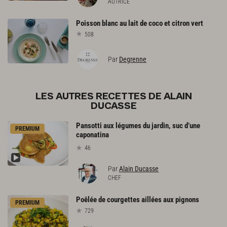
AUTRICE
Poisson
blanc
au
lait
de
coco
et
citron
vert
508
Par
Degrenne
LES AUTRES RECETTES DE ALAIN
DUCASSE
Pansotti aux légumes du jardin, suc d’une
PREMIUM
caponatina
46
Par
Alain Ducasse
CHEF
Poêlée
de
courgettes
aillées
aux
pignons
PREMIUM
729