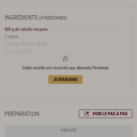
INGRÉDIENTS
(4 PERSONNES)
800 g de salsifis moyens
1 citron
1 l de bouillon de volaille
sauce piquante
Cette recette est réservée aux abonnés Premium
JE M'ABONNE
PRÉPARATION
VOIR LE PAS À PAS