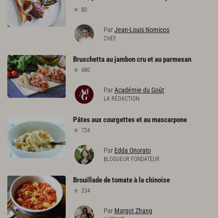
80
Par
Jean-Louis Nomicos
CHEF
Bruschetta
au
jambon
cru
et
au
parmesan
480
Par
Académie du Goût
LA RÉDACTION
Pâtes
aux
courgettes
et
au
mascarpone
724
Par
Edda Onorato
BLOGUEUR FONDATEUR
Brouillade
de
tomate
à
la
chinoise
334
Par
Margot Zhang