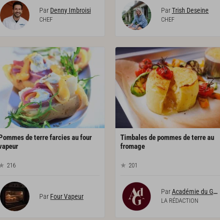
Par
Denny Imbroisi
Par
Trish Deseine
CHEF
CHEF
Pommes de terre farcies au four
Timbales de pommes de terre au
vapeur
fromage
216
201
Par
Académie du Goût
Par
Four Vapeur
LA RÉDACTION