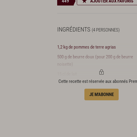
449
AJOUTER AUX FAVORIS
INGRÉDIENTS
(4 PERSONNES)
1,2 kg de pommes de terre agrias
500 g de beurre doux (pour 200 g de beurre
noisette)
15 cl de lait
Cette recette est réservée aux abonnés Pr
10 g de sel fin
JE M'ABONNE