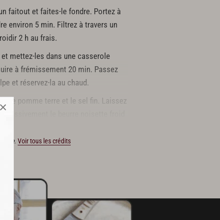
n faitout et faites-le fondre. Portez à
re environ 5 min. Filtrez à travers un
oidir 2 h au frais.
 et mettez-les dans une casserole
z cuire à frémissement 20 min. Passez
pe et réservez-la au chaud.
lpe de pomme terre et le sel fin. Laissez
×
rogressivement le beurre noisette froid
ucasse.
Voir tous les crédits