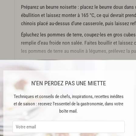
Préparez un beurre noisette : placez le beurre doux dans u
ébullition et laissez monter à 165 °C, ce qui devrait prend
chinois placé au-dessus d’une casserole, puis laissez refr
Épluchez les pommes de terre, coupez-les en gros cubes
remplie d’eau froide non salée. Faites bouillir et laisse
les pommes de terre au moulin à légumes, prélevez la pul
Dans un faitout, faites chauffer le lait, puis ajoutez la pu
sur le feu et montez le tout en fouettant et en ajoutant p
coupé en morceaux.
N’EN PERDEZ PAS UNE MIETTE
Cette recette est issue du livre "Carnivore" publié aux Éditions Alain D
Techniques et conseils de chefs, inspirations, recettes inédites
et de saison : recevez l’essentiel de la gastronomie, dans votre
Cette recette est réservée aux abonnés Premium
boîte mail.