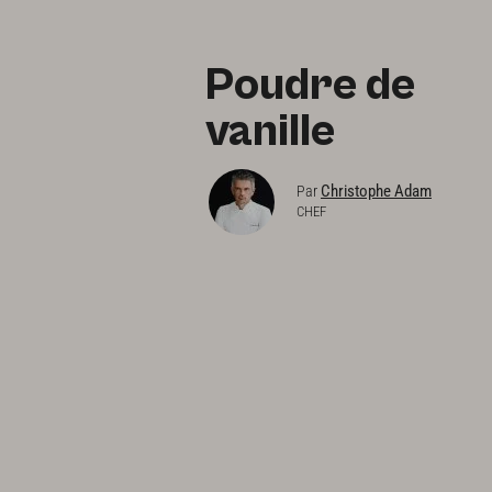
Poudre de
vanille
Christophe Adam
Par
CHEF