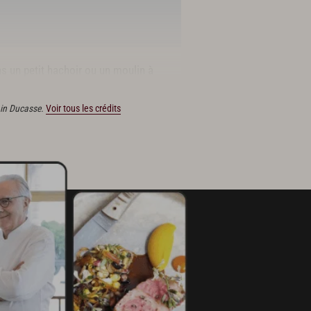
ns un petit hachoir ou un moulin à
ain Ducasse.
Voir tous les crédits