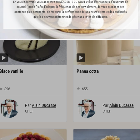
L'ACADÉMIE DU GOÛT VOUS RECOMMANDE
En vous inscrivant, vous acceptez qu'ACADEMIE DU GOUT utilise des traceurs d’ouverture de
courriel (“pixels”) afin d’adapter la fréquence de ses newsletters, de vous proposer des
contenus plus pertinents, de mesurer la performance de ses newsletters et des publicités
qu’elles peuvent contenir et de gérer ses listes de diffusion.
RECETTE OFFERTE !
PREMIUM
Glace
vanille
Panna
cotta
396
655
Par
Alain Ducasse
Par
Alain Ducasse
CHEF
CHEF