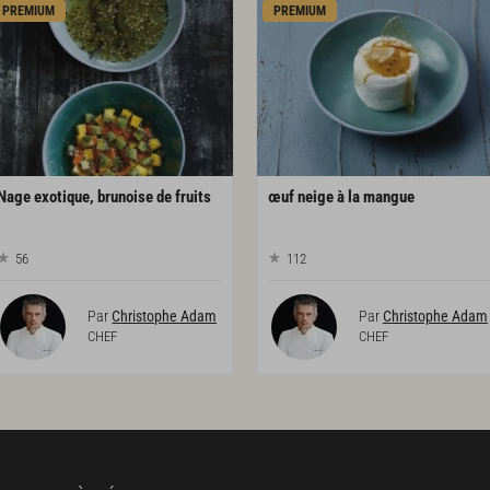
PREMIUM
PREMIUM
Nage
exotique,
brunoise
de
fruits
œuf
neige
à
la
mangue
56
112
Par
Christophe Adam
Par
Christophe Adam
CHEF
CHEF