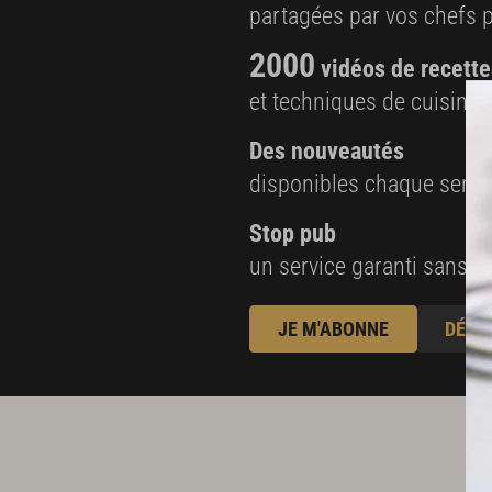
partagées par vos chefs 
2000
vidéos de recette
et techniques de cuisine e
Des nouveautés
disponibles chaque sema
Stop pub
un service garanti sans pu
JE M'ABONNE
DÉJÀ