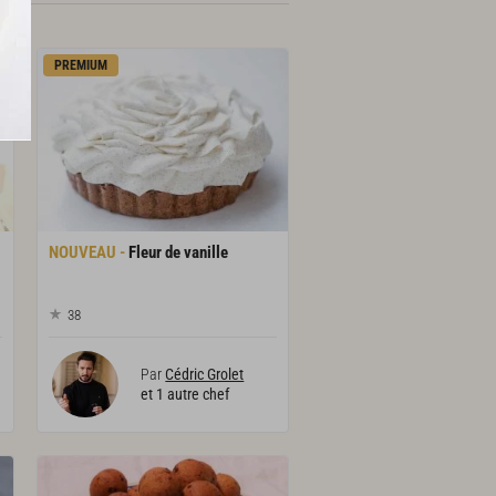
PREMIUM
Fleur
de
vanille
38
Par
Cédric Grolet
et 1 autre chef