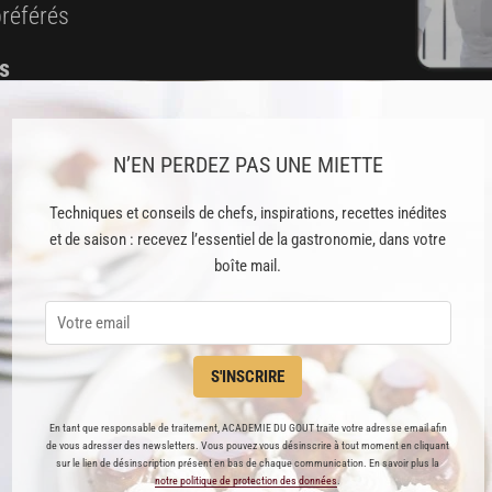
préférés
s
t pâtisserie
N’EN PERDEZ PAS UNE MIETTE
ine
Techniques et conseils de chefs, inspirations, recettes inédites
et de saison : recevez l’essentiel de la gastronomie, dans votre
blicité
boîte mail.
 ABONNÉ(E) ? JE ME CONNECTE
S'INSCRIRE
En tant que responsable de traitement, ACADEMIE DU GOUT traite votre adresse email afin
de vous adresser des newsletters. Vous pouvez vous désinscrire à tout moment en cliquant
sur le lien de désinscription présent en bas de chaque communication. En savoir plus la
notre politique de protection des données
.