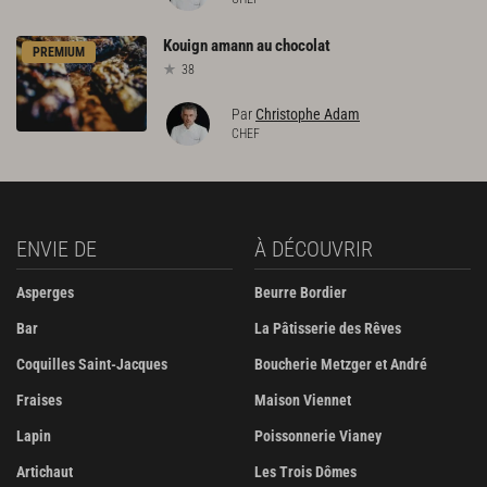
Kouign
amann
au
chocolat
PREMIUM
38
Par
Christophe Adam
CHEF
ENVIE DE
À DÉCOUVRIR
Asperges
Beurre Bordier
Bar
La Pâtisserie des Rêves
Coquilles Saint-Jacques
Boucherie Metzger et André
Fraises
Maison Viennet
Lapin
Poissonnerie Vianey
Artichaut
Les Trois Dômes