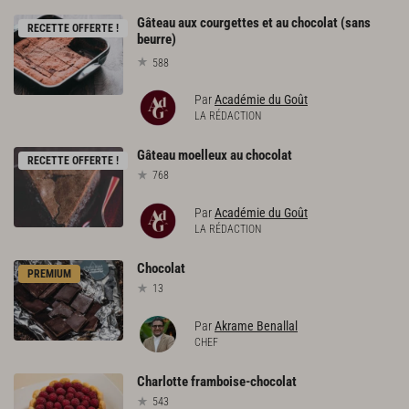
Gâteau aux courgettes et au chocolat (sans
RECETTE OFFERTE !
beurre)
588
Par
Académie du Goût
LA RÉDACTION
Gâteau
moelleux
au
chocolat
RECETTE OFFERTE !
768
Par
Académie du Goût
LA RÉDACTION
Chocolat
PREMIUM
13
Par
Akrame Benallal
CHEF
Charlotte
framboise-chocolat
543