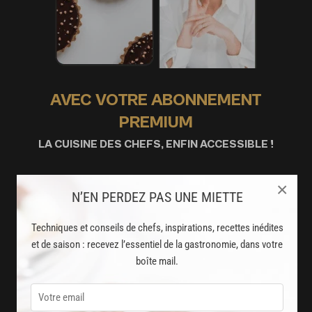
AVEC VOTRE ABONNEMENT
PREMIUM
LA CUISINE DES CHEFS, ENFIN ACCESSIBLE !
8000
recettes exclusives
×
N’EN PERDEZ PAS UNE MIETTE
partagées par vos chefs préférés
Techniques et conseils de chefs, inspirations, recettes inédites
2000
vidéos de recettes
et de saison : recevez l’essentiel de la gastronomie, dans votre
et techniques de cuisine et pâtisserie
boîte mail.
Des nouveautés