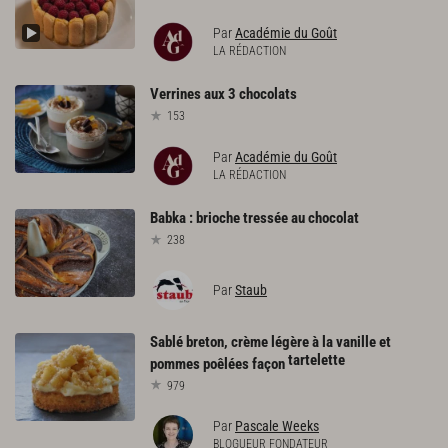
Par
Académie du Goût
LA RÉDACTION
Verrines
aux
3
chocolats
153
Par
Académie du Goût
LA RÉDACTION
Babka
:
brioche
tressée
au
chocolat
238
Par
Staub
Sablé breton, crème légère à la vanille et
tartelette
pommes poêlées façon
979
Par
Pascale Weeks
BLOGUEUR FONDATEUR