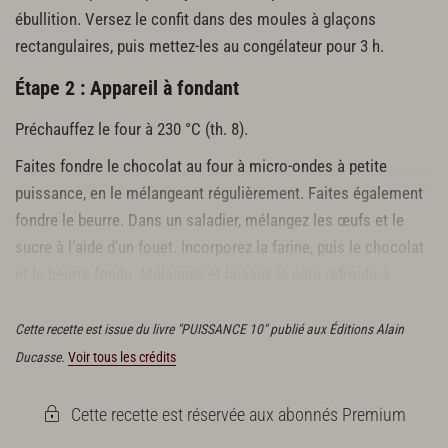
ébullition. Versez le confit dans des moules à glaçons
rectangulaires, puis mettez-les au congélateur pour 3 h.
Étape 2 : Appareil à fondant
Préchauffez le four à 230 °C (th. 8).
Faites fondre le chocolat au four à micro-ondes à petite
puissance, en le mélangeant régulièrement. Faites également
fondre le beurre. Dans un saladier, mélangez les œufs et le
sucre à l’aide d’un fouet. Incorporez la farine, puis le chocolat
et le beurre fondu. Mélangez et laissez la pâte refroidir à
température ambiante.
Cette recette est issue du livre "PUISSANCE 10" publié aux Éditions Alain
Ducasse.
Voir tous les crédits
Cette recette est réservée aux abonnés Premium