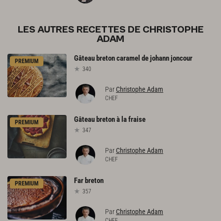
LES AUTRES RECETTES DE CHRISTOPHE
ADAM
Gâteau
breton
caramel
de
johann
joncour
PREMIUM
340
Par
Christophe Adam
CHEF
Gâteau
breton
à
la
fraise
PREMIUM
347
Par
Christophe Adam
CHEF
Far
breton
PREMIUM
357
Par
Christophe Adam
CHEF