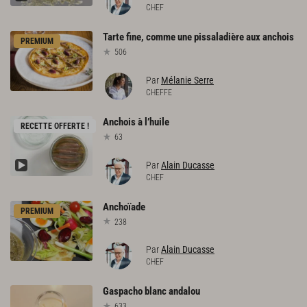
CHEF
Tarte
fine,
comme
une
pissaladière
aux
anchois
PREMIUM
506
Par
Mélanie Serre
CHEFFE
Anchois
à
l’huile
RECETTE OFFERTE !
63
Par
Alain Ducasse
CHEF
Anchoïade
PREMIUM
238
Par
Alain Ducasse
CHEF
Gaspacho
blanc
andalou
633