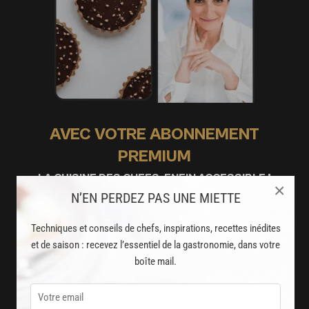
AVEC VOTRE ABONNEMENT
PREMIUM
LA CUISINE DES CHEFS, ENFIN ACCESSIBLE !
×
N’EN PERDEZ PAS UNE MIETTE
8000
recettes exclusives
Techniques et conseils de chefs, inspirations, recettes inédites
partagées par vos chefs préférés
et de saison : recevez l’essentiel de la gastronomie, dans votre
boîte mail.
2000
vidéos de recettes
et techniques de cuisine et pâtisserie