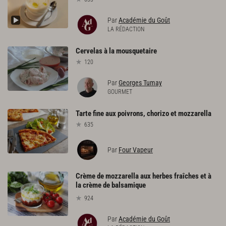
Par
Académie du Goût
LA RÉDACTION
Cervelas
à
la
mousquetaire
120
Par
Georges Tumay
GOURMET
Tarte
fine
aux
poivrons,
chorizo
et
mozzarella
635
Par
Four Vapeur
Crème de mozzarella aux herbes fraîches et à
la crème de balsamique
924
Par
Académie du Goût