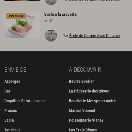
Sushi
à
la
crevette
PREMIUM
37
Par
École de Cuisine Alain Ducasse
ENVIE DE
À DÉCOUVRIR
Asperges
Beurre Bordier
Bar
La Pâtisserie des Rêves
Coquilles Saint-Jacques
Boucherie Metzger et André
Fraises
Maison Viennet
Lapin
Poissonnerie Vianey
Artichaut
Les Trois Dômes