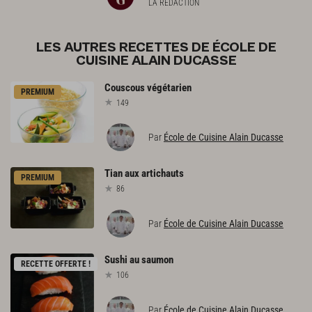
LA RÉDACTION
LES AUTRES RECETTES DE ÉCOLE DE
CUISINE ALAIN DUCASSE
Couscous
végétarien
PREMIUM
149
Par
École de Cuisine Alain Ducasse
Tian
aux
artichauts
PREMIUM
86
Par
École de Cuisine Alain Ducasse
Sushi
au
saumon
RECETTE OFFERTE !
106
Par
École de Cuisine Alain Ducasse