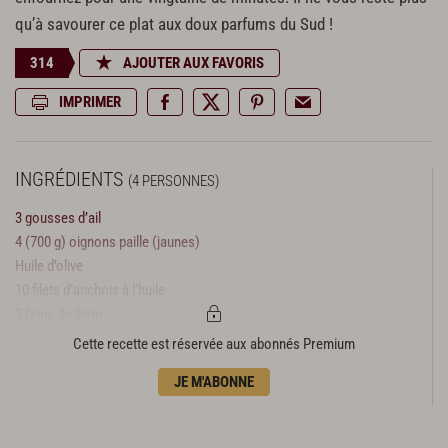
qu’à savourer ce plat aux doux parfums du Sud !
314
AJOUTER AUX FAVORIS
IMPRIMER
INGRÉDIENTS
(4 PERSONNES)
3 gousses d’ail
4 (700 g) oignons paille (jaunes)
Huile d’olive
10 filets d’anchois à l’huile
3 brins de thym
1 feuille de laurier
Cette recette est réservée aux abonnés Premium
Poivre du moulin
JE M'ABONNE
80 g d’olives noires de Nice
Pâte à pizza