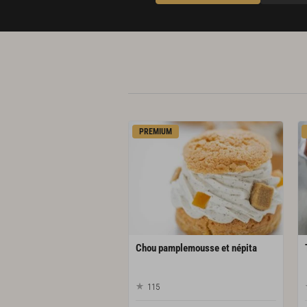
PREMIUM
Chou
pamplemousse
et
népita
115