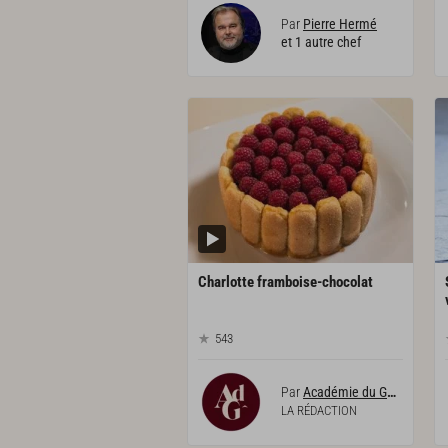
Par
Pierre Hermé
et 1 autre chef
Charlotte
framboise-chocolat
543
Par
Académie du Goût
LA RÉDACTION