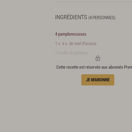
INGRÉDIENTS
(4 PERSONNES)
4 pamplemousses
1 c. à s. de miel d’acacia
1 feuille de gélatine
20 feuilles de menthe
Cette recette est réservée aux abonnés Pr
JE M'ABONNE