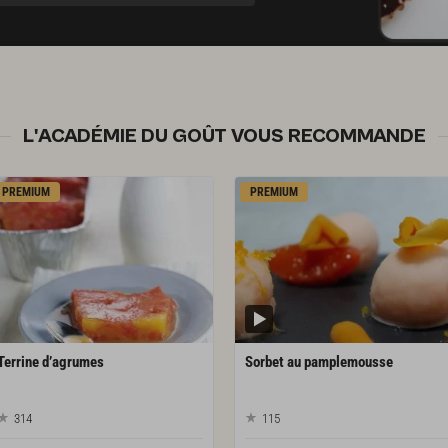
L'ACADÉMIE DU GOÛT VOUS RECOMMANDE
PREMIUM
PREMIUM
Terrine
d’agrumes
Sorbet
au
pamplemousse
314
115