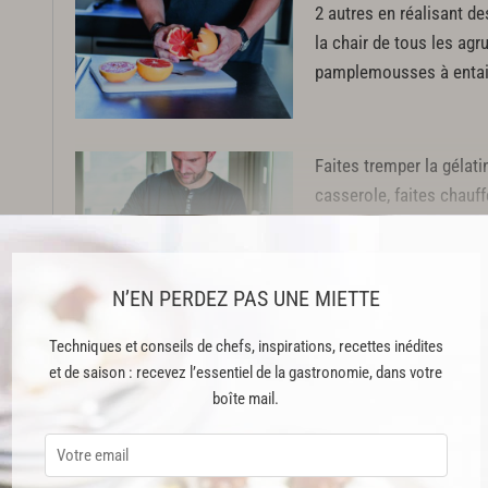
2 autres en réalisant des
la chair de tous les ag
pamplemousses à entail
Faites tremper la gélat
casserole, faites chauffe
pamplemousse avec le 
N’EN PERDEZ PAS UNE MIETTE
Cette recette est issue du livre "Michalak trop facile !" publié aux Édit
Techniques et conseils de chefs, inspirations, recettes inédites
et de saison : recevez l’essentiel de la gastronomie, dans votre
Cette recette est réservée aux abonnés Premium
boîte mail.