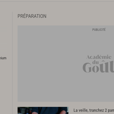
PRÉPARATION
emium
La veille, tranchez 2 p