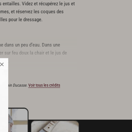
 entailles. Videz et récupérez le jus et
rumes, et réservez les coques des
les pour le dressage.
ine dans un peu d’eau. Dans une
r sur feu doux la chair et le jus de
miel.
×
ions Alain Ducasse.
Voir tous les crédits