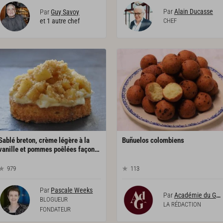
Par
Alain Ducasse
Par
Guy Savoy
et 1 autre chef
CHEF
Sablé breton, crème légère à la
Buñuelos
colombiens
vanille et pommes poêlées façon tartelette
979
113
Par
Pascale Weeks
Par
Académie du Goût
BLOGUEUR
LA RÉDACTION
FONDATEUR