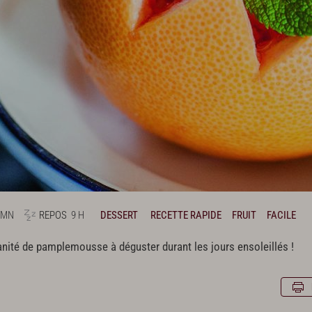
 MN
REPOS
9 H
DESSERT
RECETTE RAPIDE
FRUIT
FACILE
ranité de pamplemousse à déguster durant les jours ensoleillés !