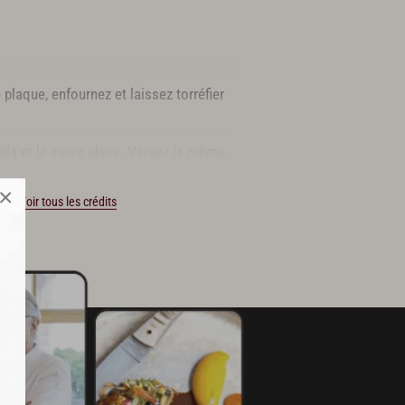
plaque, enfournez et laissez torréfier
nela et le sucre glace. Versez la crème
×
sse.
Voir tous les crédits