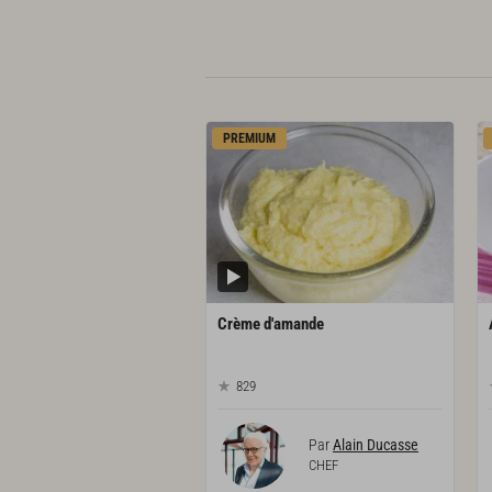
PREMIUM
Crème
d'amande
829
Par
Alain Ducasse
CHEF