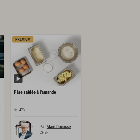
PREMIUM
Pâte
sablée
à
l'amande
473
Par
Alain Ducasse
CHEF