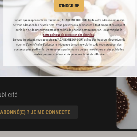
S'INSCRIRE
es
En tant que responsable de traitement, ACADEMIE DU GOUT traite votre adresse email afin
préférés
de vous adresser des newsletters. Vous pouvez vous désinscrire à tout moment en cliquant
sur le lien de désinscription présent en bas de chaque communication. En savoir plus la
notre politique de protection des données
.
s
En vous inscrivant, vous acceptez qu'ACADEMIE DU GOUT utilise des traceurs d’ouverture de
courriel (“pixels”) afin d’adapter la fréquence de ses newsletters, de vous proposer des
t pâtisserie
contenus plus pertinents, de mesurer la performance de ses newsletters et des publicités
qu’elles peuvent contenir et de gérer ses listes de diffusion.
ine
blicité
 ABONNÉ(E) ? JE ME CONNECTE