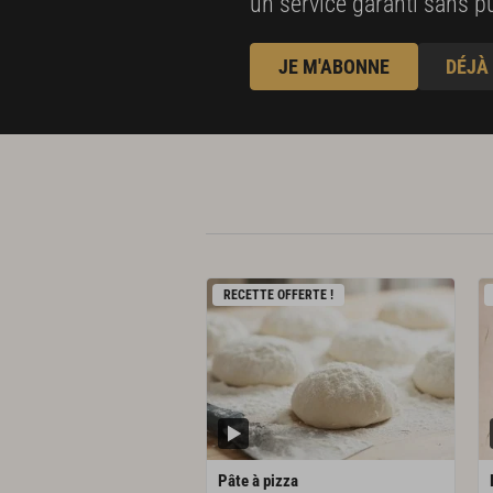
un service garanti sans pu
JE M'ABONNE
DÉJÀ
RECETTE OFFERTE !
Pâte
à
pizza