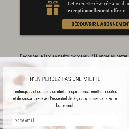
Cette recette réservée aux a
exceptionnellement offerte
.
DÉCOUVRIR L'ABONNEMEN
Découper le lard en petits morceaux. Mélanger au batteur 
jusqu’à obtention d’un mélange homogène, puis en 2e pe
N’EN PERDEZ PAS UNE MIETTE
Détailler la masse au
découpoir
en portions de 60 g. Lais
Techniques et conseils de chefs, inspirations, recettes inédites
Donner aux pâtons une forme ovale, laisser pousser en cou
et de saison : recevez l’essentiel de la gastronomie, dans votre
couperet en forme de hachette, fendre chaque fougasse e
boîte mail.
couche et laisser de nouveau pousser.
Cuire à 240 °C au four statique.