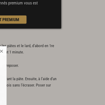
bonnés premium
vous est
T PREMIUM
les pâtes et le lard, d’abord en 1re
×
ndant 1 minute.
ser reposer.
vrant la pâte. Ensuite, à l’aide d’un
n trois sans l’écraser. Poser sur