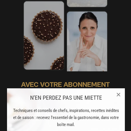
AVEC VOTRE ABONNEMENT
×
PREMIUM
N’EN PERDEZ PAS UNE MIETTE
LA CUISINE DES CHEFS, ENFIN ACCESSIBLE !
Techniques et conseils de chefs, inspirations, recettes inédites
et de saison : recevez l’essentiel de la gastronomie, dans votre
8000
recettes exclusives
boîte mail.
partagées par vos chefs préférés