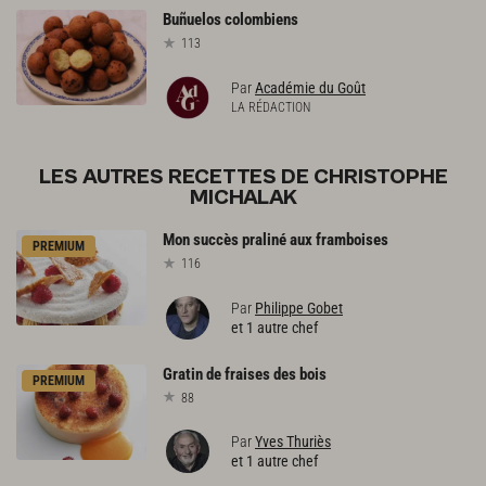
Buñuelos
colombiens
113
Par
Académie du Goût
LA RÉDACTION
LES AUTRES RECETTES DE CHRISTOPHE
MICHALAK
Mon
succès
praliné
aux
framboises
PREMIUM
116
Par
Philippe Gobet
et 1 autre chef
Gratin
de
fraises
des
bois
PREMIUM
88
Par
Yves Thuriès
et 1 autre chef