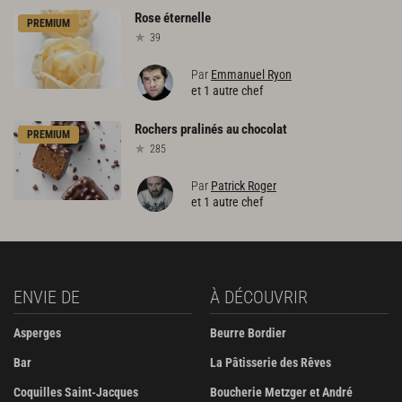
Rose
éternelle
PREMIUM
39
Par
Emmanuel Ryon
et 1 autre chef
Rochers
pralinés
au
chocolat
PREMIUM
285
Par
Patrick Roger
et 1 autre chef
ENVIE DE
À DÉCOUVRIR
Asperges
Beurre Bordier
Bar
La Pâtisserie des Rêves
Coquilles Saint-Jacques
Boucherie Metzger et André