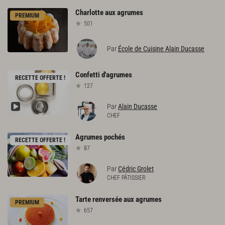
Charlotte
aux
agrumes
PREMIUM
501
Par
École de Cuisine Alain Ducasse
Confetti
d'agrumes
RECETTE OFFERTE !
127
Par
Alain Ducasse
CHEF
Agrumes
pochés
RECETTE OFFERTE !
87
Par
Cédric Grolet
CHEF PÂTISSIER
Tarte
renversée
aux
agrumes
PREMIUM
657