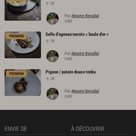
56
Par
Akrame Benallal
CHEF
Selle
d’agneau
navets
«
boule
d’or
»
PREMIUM
28
Par
Akrame Benallal
CHEF
Pigeon
/
patate
douce
tonka
PREMIUM
38
Par
Akrame Benallal
CHEF
ENVIE DE
À DÉCOUVRIR