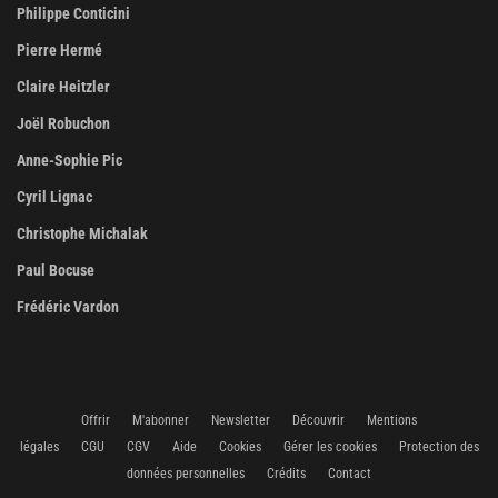
Philippe Conticini
Pierre Hermé
Claire Heitzler
Joël Robuchon
Anne-Sophie Pic
Cyril Lignac
Christophe Michalak
Paul Bocuse
Frédéric Vardon
Offrir
M'abonner
Newsletter
Découvrir
Mentions
légales
CGU
CGV
Aide
Cookies
Gérer les cookies
Protection des
données personnelles
Crédits
Contact