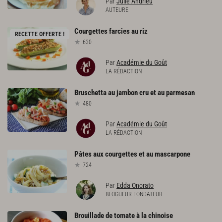
Par
Julie Andrieu
AUTEURE
Courgettes
farcies
au
riz
RECETTE OFFERTE !
630
Par
Académie du Goût
LA RÉDACTION
Bruschetta
au
jambon
cru
et
au
parmesan
480
Par
Académie du Goût
LA RÉDACTION
Pâtes
aux
courgettes
et
au
mascarpone
724
Par
Edda Onorato
BLOGUEUR FONDATEUR
Brouillade
de
tomate
à
la
chinoise