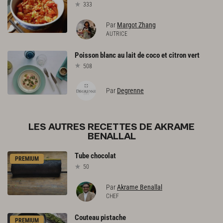
333
Par
Margot Zhang
AUTRICE
Poisson
blanc
au
lait
de
coco
et
citron
vert
508
Par
Degrenne
LES AUTRES RECETTES DE AKRAME
BENALLAL
Tube
chocolat
PREMIUM
50
Par
Akrame Benallal
CHEF
Couteau
pistache
PREMIUM