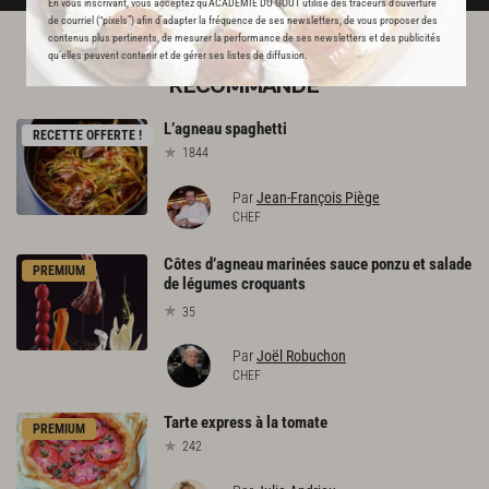
En vous inscrivant, vous acceptez qu'ACADEMIE DU GOUT utilise des traceurs d’ouverture
de courriel (“pixels”) afin d’adapter la fréquence de ses newsletters, de vous proposer des
contenus plus pertinents, de mesurer la performance de ses newsletters et des publicités
qu’elles peuvent contenir et de gérer ses listes de diffusion.
L'ACADÉMIE DU GOÛT VOUS
RECOMMANDE
L’agneau
spaghetti
RECETTE OFFERTE !
1844
Par
Jean-François Piège
CHEF
Côtes d’agneau marinées sauce ponzu et salade
PREMIUM
de légumes croquants
35
Par
Joël Robuchon
CHEF
Tarte
express
à
la
tomate
PREMIUM
242