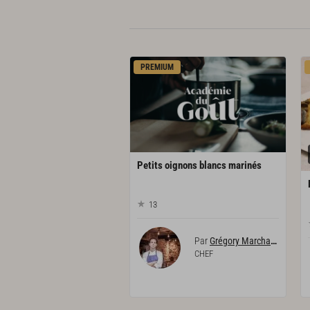
PREMIUM
Petits
oignons
blancs
marinés
13
Par
Grégory Marchand
CHEF