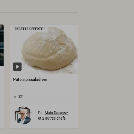
RECETTE OFFERTE !
Pâte
à
pissaladière
831
Par
Alain Ducasse
et 2 autres chefs