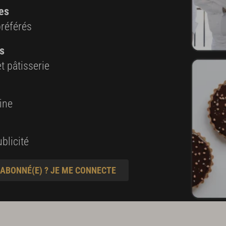
es
préférés
s
t pâtisserie
ine
blicité
 ABONNÉ(E) ? JE ME CONNECTE