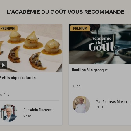
L'ACADÉMIE DU GOÛT VOUS RECOMMANDE
PREMIUM
PREMIUM
Bouillon
à
la
grecque
Petits
oignons
farcis
44
148
Par
Andréas Mavrommatis
CHEF
Par
Alain Ducasse
CHEF