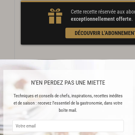
Cette recette réservée aux a
exceptionnellement offerte
.
DÉCOUVRIR L'ABONNEMEN
Faire macérer les raisins secs dans un bol avec le vin bla
Peler les oignons et les émincer finement.
N’EN PERDEZ PAS UNE MIETTE
Faire chauffer l'huile dans un faitout et y faire revenir le
Techniques et conseils de chefs, inspirations, recettes inédites
Ajouter le sucre et laisser mijoter sur feu doux pendant 
et de saison : recevez l’essentiel de la gastronomie, dans votre
boîte mail.
Verser le jus de citron, les raisins réhydratés et leur jus
Assaisonner de sel et de poivre.
Porter à ébullition pour faire évaporer le liquide et faire