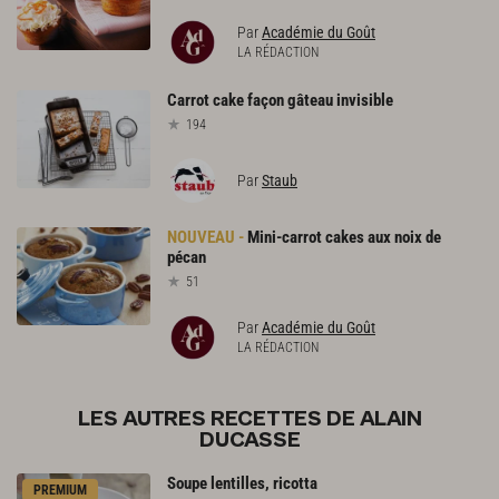
Par
Académie du Goût
LA RÉDACTION
Carrot
cake
façon
gâteau
invisible
194
Par
Staub
Mini-carrot
cakes
aux
noix
de
pécan
51
Par
Académie du Goût
LA RÉDACTION
LES AUTRES RECETTES DE ALAIN
DUCASSE
Soupe
lentilles,
ricotta
PREMIUM