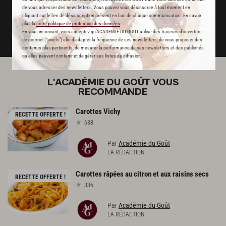
de vous adresser des newsletters. Vous pouvez vous désinscrire à tout moment en
JE M'ABONNE
cliquant sur le lien de désinscription présent en bas de chaque communication. En savoir
plus la
notre politique de protection des données
.
En vous inscrivant, vous acceptez qu'ACADEMIE DU GOUT utilise des traceurs d’ouverture
DÉJÀ ABONNÉ(E) ? JE ME CONNECTE
de courriel (“pixels”) afin d’adapter la fréquence de ses newsletters, de vous proposer des
contenus plus pertinents, de mesurer la performance de ses newsletters et des publicités
qu’elles peuvent contenir et de gérer ses listes de diffusion.
L'ACADÉMIE DU GOÛT VOUS
RECOMMANDE
Carottes
Vichy
RECETTE OFFERTE !
638
Par
Académie du Goût
LA RÉDACTION
Carottes
râpées
au
citron
et
aux
raisins
secs
RECETTE OFFERTE !
336
Par
Académie du Goût
LA RÉDACTION