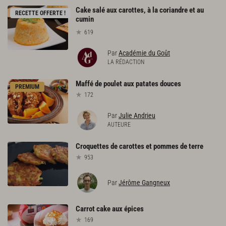
Cake salé aux carottes, à la coriandre et au
RECETTE OFFERTE !
cumin
619
Par
Académie du Goût
LA RÉDACTION
Maffé
de
poulet
aux
patates
douces
PREMIUM
172
Par
Julie Andrieu
AUTEURE
Croquettes
de
carottes
et
pommes
de
terre
953
Par
Jérôme Gangneux
Carrot
cake
aux
épices
169