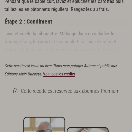
Pendant que le sablé cuit, lavez et épluchez les carottes puis
taillez-les en bâtonnets réguliers. Rangez-les au frais.
Étape 2 : Condiment
Lave et cisèle la ciboulette. Mélange dans un saladier le
fromage frais, le yaourt et la ciboulette à l’aide d’un fouet.
Goûte, ajoute du sel et du poivre si nécessaire et réserve au
frais.
Cette recette est issue du livre "Dans mon potager Automne" publié aux
Éditions Alain Ducasse.
Voir tous les crédits
Cette recette est réservée aux abonnés Premium