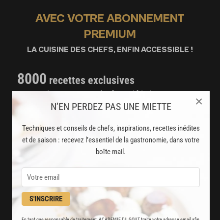
AVEC VOTRE ABONNEMENT
PREMIUM
LA CUISINE DES CHEFS, ENFIN ACCESSIBLE !
8000
recettes exclusives
partagées par vos chefs préférés
×
N’EN PERDEZ PAS UNE MIETTE
2000
vidéos de recettes
Techniques et conseils de chefs, inspirations, recettes inédites
et techniques de cuisine et pâtisserie
et de saison : recevez l’essentiel de la gastronomie, dans votre
boîte mail.
Des nouveautés
disponibles chaque semaine
Stop pub
S'INSCRIRE
un service garanti sans publicité
En tant que responsable de traitement, ACADEMIE DU GOUT traite votre adresse email afin