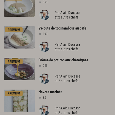
959
Par
Alain Ducasse
et 2 autres chefs
Velouté
de
topinambour
au
café
PREMIUM
163
Par
Alain Ducasse
et 2 autres chefs
Crème
de
potiron
aux
châtaignes
PREMIUM
243
Par
Alain Ducasse
et 2 autres chefs
Navets
marinés
PREMIUM
82
Par
Alain Ducasse
et 2 autres chefs