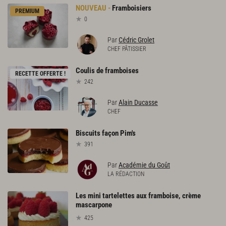
Framboisiers
PREMIUM
0
Par
Cédric Grolet
CHEF PÂTISSIER
Coulis
de
framboises
RECETTE OFFERTE !
242
Par
Alain Ducasse
CHEF
Biscuits
façon
Pim's
391
Par
Académie du Goût
LA RÉDACTION
Les mini tartelettes aux framboise, crème
mascarpone
425