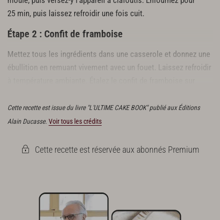
moule, puis versez-y l’appareil à clafoutis. Enfournez pour
25 min, puis laissez refroidir une fois cuit.
Étape 2 : Confit de framboise
Mettez tous les ingrédients dans une casserole et donnez une
ébullition en remuant vivement avec un fouet. Laissez refroidir
à température ambiante. Étalez le confit de framboise sur
toute la surface du clafoutis.
Cette recette est issue du livre "L'ULTIME CAKE BOOK" publié aux Éditions
Alain Ducasse.
Voir tous les crédits
Cette recette est réservée aux abonnés Premium