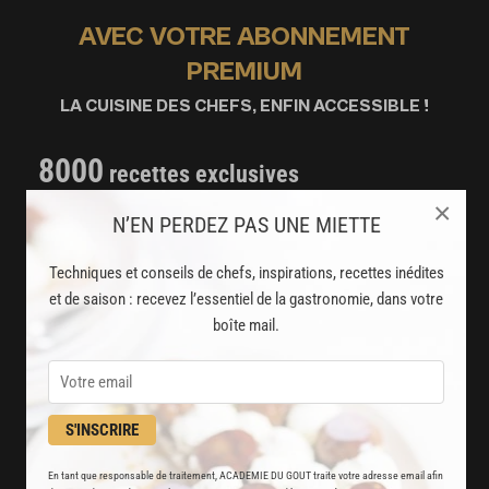
AVEC VOTRE ABONNEMENT
PREMIUM
LA CUISINE DES CHEFS, ENFIN ACCESSIBLE !
8000
recettes exclusives
partagées par vos chefs préférés
×
N’EN PERDEZ PAS UNE MIETTE
2000
vidéos de recettes
Techniques et conseils de chefs, inspirations, recettes inédites
et techniques de cuisine et pâtisserie
et de saison : recevez l’essentiel de la gastronomie, dans votre
boîte mail.
Des nouveautés
disponibles chaque semaine
Stop pub
S'INSCRIRE
un service garanti sans publicité
En tant que responsable de traitement, ACADEMIE DU GOUT traite votre adresse email afin