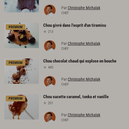
Par
Christophe Michalak
CHEF
Chou
givré
dans
l'esprit
d'un
tiramisu
PREMIUM
213
Par
Christophe Michalak
CHEF
Chou
chocolat
chaud
qui
explose
en
bouche
PREMIUM
445
Par
Christophe Michalak
CHEF
Chou
sucette
caramel,
tonka
et
vanille
PREMIUM
201
Par
Christophe Michalak
CHEF