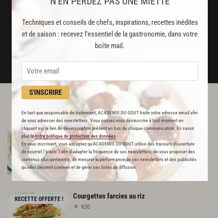
Stop pub
N’EN PERDEZ PAS UNE MIETTE
un service garanti sans publicité
Techniques et conseils de chefs, inspirations, recettes inédites
et de saison : recevez l’essentiel de la gastronomie, dans votre
JE M'ABONNE
boîte mail.
DÉJÀ ABONNÉ(E) ? JE ME CONNECTE
S'INSCRIRE
L'ACADÉMIE DU GOÛT VOUS
En tant que responsable de traitement, ACADEMIE DU GOUT traite votre adresse email afin
RECOMMANDE
de vous adresser des newsletters. Vous pouvez vous désinscrire à tout moment en
cliquant sur le lien de désinscription présent en bas de chaque communication. En savoir
Tarte
express
à
la
tomate
plus la
notre politique de protection des données
.
PREMIUM
En vous inscrivant, vous acceptez qu'ACADEMIE DU GOUT utilise des traceurs d’ouverture
244
de courriel (“pixels”) afin d’adapter la fréquence de ses newsletters, de vous proposer des
contenus plus pertinents, de mesurer la performance de ses newsletters et des publicités
Par
Julie Andrieu
qu’elles peuvent contenir et de gérer ses listes de diffusion.
AUTEURE
Courgettes
farcies
au
riz
RECETTE OFFERTE !
630