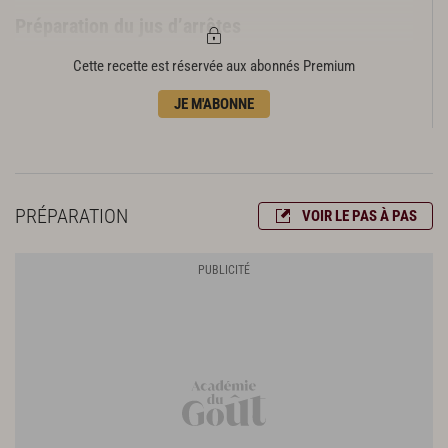
Préparation du jus d’arrêtes
125 g d’oignons
Cette recette est réservée aux abonnés Premium
75 g d’échalote
75 g de céleri branche
JE M'ABONNE
75 g de poireau
250 g de tomate
Les têtes de poisson et les arrêtes, rincées
20 g de concentré de tomate
PRÉPARATION
VOIR LE PAS À PAS
25 cl de vinaigre de Reims
2 g de piment d'Espelette
Préparation de la purée de petits pois
200 g de petits pois écossés
Réalisation de la sauce coquillages
250 g de jus de coquillage réduit à 25 g
200g de crème liquide
5 g de beurre