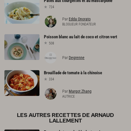
Pâtes
aux
courgettes
et
au
mascarpone
724
Par
Edda Onorato
BLOGUEUR FONDATEUR
Poisson
blanc
au
lait
de
coco
et
citron
vert
508
Par
Degrenne
Brouillade
de
tomate
à
la
chinoise
334
Par
Margot Zhang
AUTRICE
LES AUTRES RECETTES DE ARNAUD
LALLEMENT