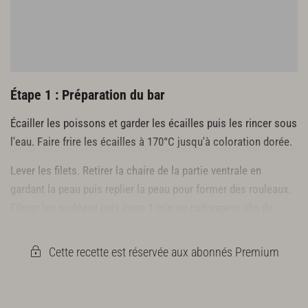
Essence de poivre
Dressage
Affila cress
Sauce poivre
Étape 1 : Préparation du bar
Écailler les poissons et garder les écailles puis les rincer sous
l'eau. Faire frire les écailles à 170°C jusqu'à coloration dorée.
Lever les filets. Retirer la chaire de la partie ventrale en
gardant la peau puis replier la peau pour former des rouleaux.
Filmer les rouleaux puis cuire 1 min au
cuit-vapeur
afin de
coller la peau ou dans une casserole d'eau à 80°C. Refroidir.
Cette recette est réservée aux abonnés Premium