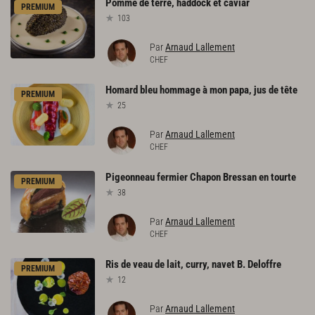
Pomme
de
terre,
haddock
et
caviar
PREMIUM
103
Par
Arnaud Lallement
CHEF
Homard
bleu
hommage
à
mon
papa,
jus
de
tête
PREMIUM
25
Par
Arnaud Lallement
CHEF
Pigeonneau
fermier
Chapon
Bressan
en
tourte
PREMIUM
38
Par
Arnaud Lallement
CHEF
Ris
de
veau
de
lait,
curry,
navet
B.
Deloffre
PREMIUM
12
Par
Arnaud Lallement