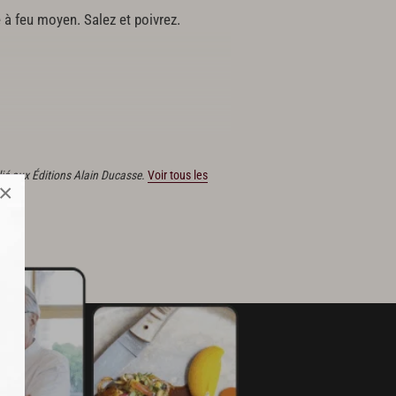
e à feu moyen. Salez et poivrez.
z aussitôt.
lié aux Éditions Alain Ducasse.
Voir tous les
×