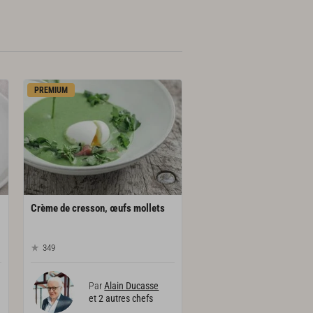
PREMIUM
Crème
de
cresson,
œufs
mollets
349
Par
Alain Ducasse
et 2 autres chefs