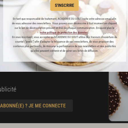
S'INSCRIRE
es
En tant que responsable de traitement, ACADEMIE DU GOUT traite votre adresse email afin
préférés
de vous adresser des newsletters. Vous pouvez vous désinscrire à tout moment en cliquant
sur le lien de désinscription présent en bas de chaque communication. En savoir plus la
notre politique de protection des données
.
s
En vous inscrivant, vous acceptez qu'ACADEMIE DU GOUT utilise des traceurs d’ouverture de
courriel (“pixels”) afin d’adapter la fréquence de ses newsletters, de vous proposer des
t pâtisserie
contenus plus pertinents, de mesurer la performance de ses newsletters et des publicités
qu’elles peuvent contenir et de gérer ses listes de diffusion.
ine
blicité
 ABONNÉ(E) ? JE ME CONNECTE