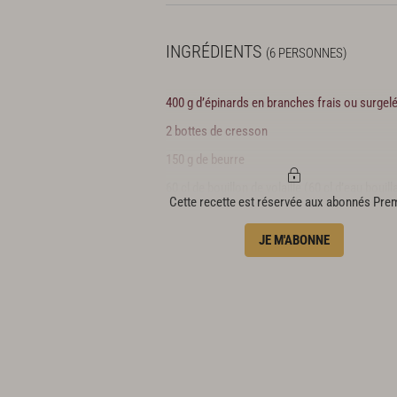
INGRÉDIENTS
(6 PERSONNES)
400 g d’épinards en branches frais ou surgel
2 bottes de cresson
150 g de beurre
60 cl de bouillon de volaille (60 cl d’eau bouill
Cette recette est réservée aux abonnés Pr
+ 2 cubes de bouillon de volaille)
20 cl de crème liquide entière
JE M'ABONNE
sel, poivre du moulin