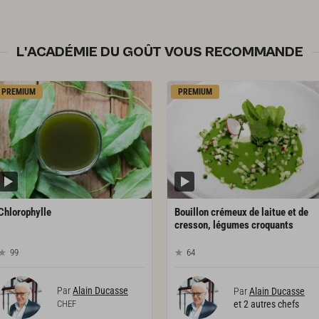
L'ACADÉMIE DU GOÛT VOUS RECOMMANDE
PREMIUM
PREMIUM
Chlorophylle
Bouillon crémeux de laitue et de
cresson, légumes croquants
99
64
Par
Alain Ducasse
Par
Alain Ducasse
CHEF
et 2 autres chefs