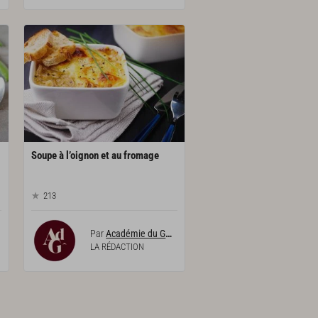
Soupe
à
l’oignon
et
au
fromage
213
Par
Académie du Goût
LA RÉDACTION