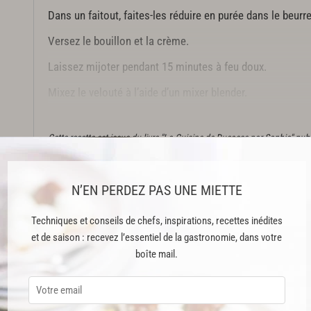
Dans un faitout, faites-les réduire en purée dans le beurr
Versez le bouillon et la crème.
Laissez mijoter pendant 15 minutes à feu doux.
Mixez le velouté à l’aide d’un mixer blender.
Goûtez et rectifiez l’assaisonnement si nécessaire. Serve
Cette recette est issue du livre "La Cuisine de Ducasse par Sophie" pub
crédits
N’EN PERDEZ PAS UNE MIETTE
Cette recette est réservée aux abonnés Premium
Techniques et conseils de chefs, inspirations, recettes inédites
et de saison : recevez l’essentiel de la gastronomie, dans votre
boîte mail.
ABONNEMENT PREMIUM
 ENFIN ACCESSIBLE !