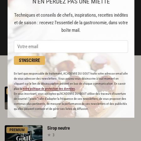
N’EN PERDEZ PAS UNE MIETTE
Stop pub
un service garanti sans publicité
Techniques et conseils de chefs, inspirations, recettes inédites
et de saison : recevez l’essentiel de la gastronomie, dans votre
JE M'ABONNE
boîte mail.
DÉJÀ ABONNÉ(E) ? JE ME CONNECTE
S'INSCRIRE
L'ACADÉMIE DU GOÛT VOUS
En tant que responsable de traitement, ACADEMIE DU GOUT traite votre adresse email afin
RECOMMANDE
de vous adresser des newsletters. Vous pouvez vous désinscrire à tout moment en
cliquant sur le lien de désinscription présent en bas de chaque communication. En savoir
Sirop
à
30
°
plus la
notre politique de protection des données
.
PREMIUM
En vous inscrivant, vous acceptez qu'ACADEMIE DU GOUT utilise des traceurs d’ouverture
5
de courriel (“pixels”) afin d’adapter la fréquence de ses newsletters, de vous proposer des
contenus plus pertinents, de mesurer la performance de ses newsletters et des publicités
Par
Patrick Bertron
qu’elles peuvent contenir et de gérer ses listes de diffusion.
CHEF
Sirop
neutre
PREMIUM
3