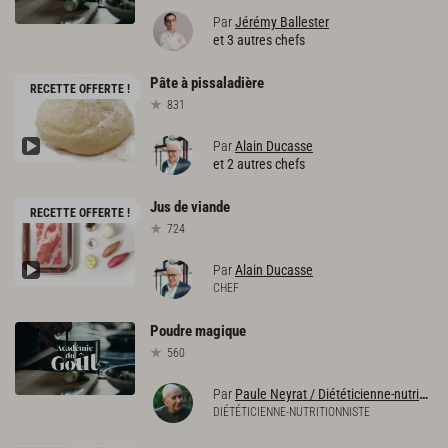
Par
Jérémy Ballester
et 3 autres chefs
Pâte
à
pissaladière
RECETTE OFFERTE !
831
Par
Alain Ducasse
et 2 autres chefs
Jus
de
viande
RECETTE OFFERTE !
724
Par
Alain Ducasse
CHEF
Poudre
magique
560
Par
Paule Neyrat / Diététicienne-nutritionniste
DIÉTÉTICIENNE-NUTRITIONNISTE