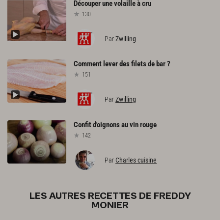
Découper
une
volaille
à
cru
130
Par
Zwilling
Comment
lever
des
filets
de
bar
?
151
Par
Zwilling
Confit
d'oignons
au
vin
rouge
142
Par
Charles cuisine
LES AUTRES RECETTES DE FREDDY
MONIER