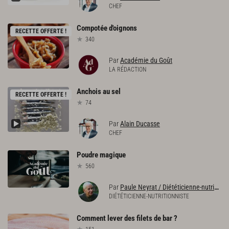
CHEF
Compotée
d'oignons
RECETTE OFFERTE !
340
Par
Académie du Goût
LA RÉDACTION
Anchois
au
sel
RECETTE OFFERTE !
74
Par
Alain Ducasse
CHEF
Poudre
magique
560
Par
Paule Neyrat / Diététicienne-nutritionniste
DIÉTÉTICIENNE-NUTRITIONNISTE
Comment
lever
des
filets
de
bar
?