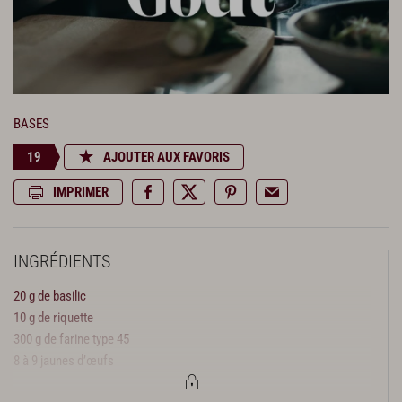
BASES
19
AJOUTER AUX FAVORIS
IMPRIMER
INGRÉDIENTS
20 g de basilic
10 g de riquette
300 g de farine type 45
8 à 9 jaunes d’œufs