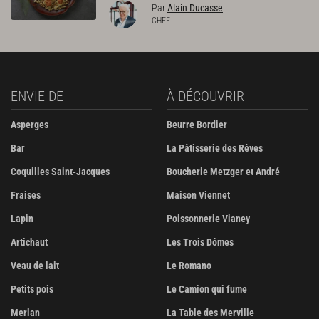
Par
Alain Ducasse
CHEF
ENVIE DE
À DÉCOUVRIR
Asperges
Beurre Bordier
Bar
La Pâtisserie des Rêves
Coquilles Saint-Jacques
Boucherie Metzger et André
Fraises
Maison Viennet
Lapin
Poissonnerie Vianey
Artichaut
Les Trois Dômes
Veau de lait
Le Romano
Petits pois
Le Camion qui fume
Merlan
La Table des Merville