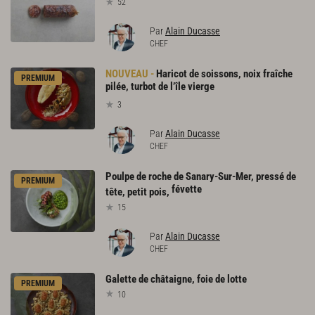
52
Par
Alain Ducasse
CHEF
Haricot de soissons, noix fraîche
PREMIUM
pilée, turbot de l’île vierge
3
Par
Alain Ducasse
CHEF
Poulpe de roche de Sanary-Sur-Mer, pressé de
PREMIUM
févette
tête, petit pois,
15
Par
Alain Ducasse
CHEF
Galette
de
châtaigne,
foie
de
lotte
PREMIUM
10