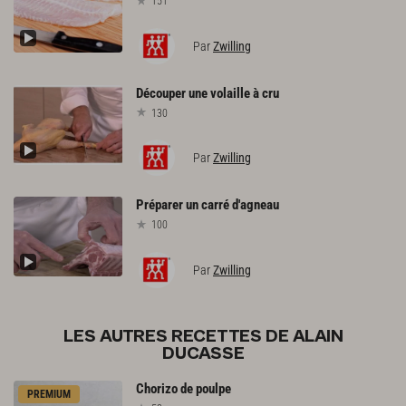
151
Par
Zwilling
Découper
une
volaille
à
cru
130
Par
Zwilling
Préparer
un
carré
d'agneau
100
Par
Zwilling
LES AUTRES RECETTES DE ALAIN
DUCASSE
Chorizo
de
poulpe
PREMIUM