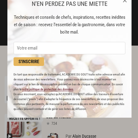
×
un service garanti sans publicité
N’EN PERDEZ PAS UNE MIETTE
Techniques et conseils de chefs, inspirations, recettes inédites
JE M'ABONNE
et de saison : recevez l’essentiel de la gastronomie, dans votre
boîte mail.
DÉJÀ ABONNÉ(E) ? JE ME CONNECTE
L'ACADÉMIE DU GOÛT VOUS
S'INSCRIRE
RECOMMANDE
En tant que responsable de traitement, ACADEMIE DU GOUT traite votre adresse email afin
Pâte
à
pissaladière
de vous adresser des newsletters. Vous pouvez vous désinscrire à tout moment en
RECETTE OFFERTE !
cliquant sur le lien de désinscription présent en bas de chaque communication. En savoir
831
plus la
notre politique de protection des données
.
En vous inscrivant, vous acceptez qu'ACADEMIE DU GOUT utilise des traceurs d’ouverture
Par
Alain Ducasse
de courriel (“pixels”) afin d’adapter la fréquence de ses newsletters, de vous proposer des
et 2 autres chefs
contenus plus pertinents, de mesurer la performance de ses newsletters et des publicités
qu’elles peuvent contenir et de gérer ses listes de diffusion.
Jus
de
viande
RECETTE OFFERTE !
724
Par
Alain Ducasse