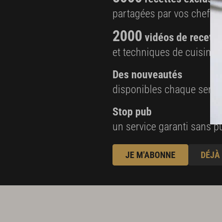
partagées par vos chefs 
2000
vidéos de recette
et techniques de cuisine e
Des nouveautés
disponibles chaque sema
Stop pub
un service garanti sans pu
JE M'ABONNE
DÉJÀ