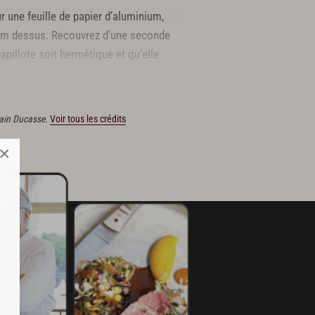
r une feuille de papier d’aluminium,
thym dessus. Recouvrez d’une seconde
papillote soit hermétique et qu’elle
le poivre noir et l’huile d’olive.
lain Ducasse.
Voir tous les crédits
×