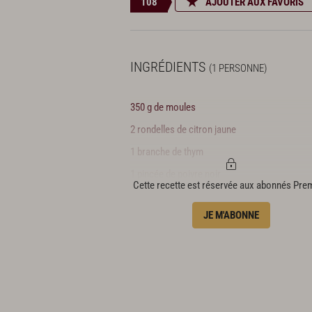
108
AJOUTER AUX FAVORIS
INGRÉDIENTS
(1 PERSONNE)
350 g de moules
2 rondelles de citron jaune
1 branche de thym
1 pincée de poivre noir
Cette recette est réservée aux abonnés Pr
1 filet d’huile d’olive
JE M'ABONNE