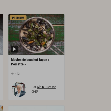
PREMIUM
Moules de bouchot façon «
Poulette »
422
Par
Alain Ducasse
CHEF