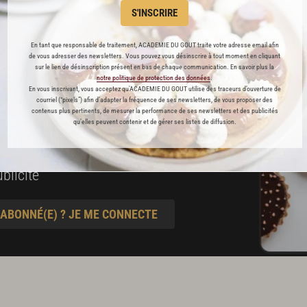
S'INSCRIRE
préférés
En tant que responsable de traitement, ACADEMIE DU GOUT traite votre adresse email afin
s
de vous adresser des newsletters. Vous pouvez vous désinscrire à tout moment en cliquant
sur le lien de désinscription présent en bas de chaque communication. En savoir plus la
t pâtisserie
notre politique de protection des données
.
En vous inscrivant, vous acceptez qu'ACADEMIE DU GOUT utilise des traceurs d’ouverture de
courriel (“pixels”) afin d’adapter la fréquence de ses newsletters, de vous proposer des
contenus plus pertinents, de mesurer la performance de ses newsletters et des publicités
ine
qu’elles peuvent contenir et de gérer ses listes de diffusion.
blicité
 ABONNÉ(E) ? JE ME CONNECTE