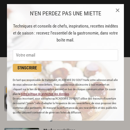
Stop pub
×
N’EN PERDEZ PAS UNE MIETTE
un service garanti sans publicité
Techniques et conseils de chefs, inspirations, recettes inédites
JE M'ABONNE
et de saison : recevez l’essentiel de la gastronomie, dans votre
boîte mail.
DÉJÀ ABONNÉ(E) ? JE ME CONNECTE
S'INSCRIRE
L'ACADÉMIE DU GOÛT VOUS
RECOMMANDE
En tant que responsable de traitement, ACADEMIE DU GOUT traite votre adresse email afin
de vous adresser des newsletters. Vous pouvez vous désinscrire à tout moment en
Moules de bouchot à la marinière, pommes
cliquant sur le lien de désinscription présent en bas de chaque communication. En savoir
PREMIUM
frites
plus la
notre politique de protection des données
.
En vous inscrivant, vous acceptez qu'ACADEMIE DU GOUT utilise des traceurs d’ouverture
670
de courriel (“pixels”) afin d’adapter la fréquence de ses newsletters, de vous proposer des
contenus plus pertinents, de mesurer la performance de ses newsletters et des publicités
Par
Alain Ducasse
qu’elles peuvent contenir et de gérer ses listes de diffusion.
CHEF