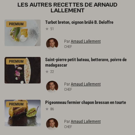
LES AUTRES RECETTES DE ARNAUD
LALLEMENT
Turbot
breton,
oignon
brûlé
B.
Deloffre
PREMIUM
51
Par
Arnaud Lallement
CHEF
Saint-pierre
petit
bateau,
betterave,
poivre
de
PREMIUM
madagascar
22
Par
Arnaud Lallement
CHEF
Pigeonneau
fermier
chapon
bressan
en
tourte
PREMIUM
86
Par
Arnaud Lallement
CHEF