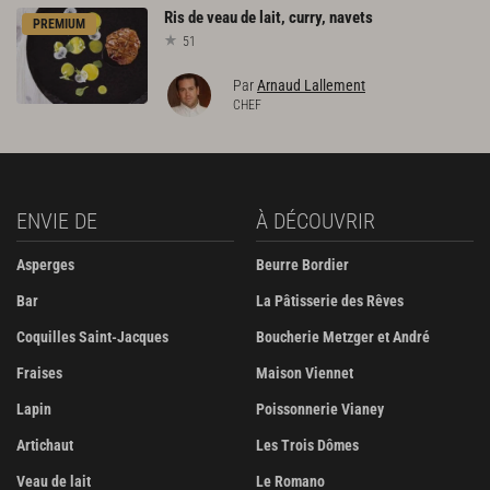
Ris
de
veau
de
lait,
curry,
navets
PREMIUM
51
Par
Arnaud Lallement
CHEF
ENVIE DE
À DÉCOUVRIR
Asperges
Beurre Bordier
Bar
La Pâtisserie des Rêves
Coquilles Saint-Jacques
Boucherie Metzger et André
Fraises
Maison Viennet
Lapin
Poissonnerie Vianey
Artichaut
Les Trois Dômes
Veau de lait
Le Romano