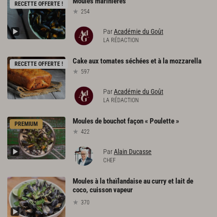
Moules
marinières
RECETTE OFFERTE !
254
Par
Académie du Goût
LA RÉDACTION
Cake
aux
tomates
séchées
et
à
la
mozzarella
RECETTE OFFERTE !
597
Par
Académie du Goût
LA RÉDACTION
Moules
de
bouchot
façon
«
Poulette
»
PREMIUM
422
Par
Alain Ducasse
CHEF
Moules à la thaïlandaise au curry et lait de
coco, cuisson vapeur
370