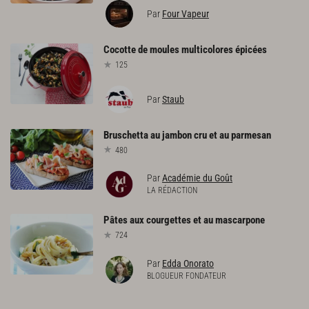
Par
Four Vapeur
Cocotte
de
moules
multicolores
épicées
125
Par
Staub
Bruschetta
au
jambon
cru
et
au
parmesan
480
Par
Académie du Goût
LA RÉDACTION
Pâtes
aux
courgettes
et
au
mascarpone
724
Par
Edda Onorato
BLOGUEUR FONDATEUR