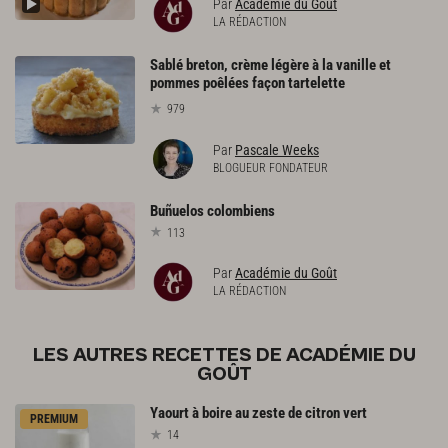
Par
Académie du Goût
LA RÉDACTION
Sablé breton, crème légère à la vanille et
pommes poêlées façon tartelette
979
Par
Pascale Weeks
BLOGUEUR FONDATEUR
Buñuelos
colombiens
113
Par
Académie du Goût
LA RÉDACTION
LES AUTRES RECETTES DE ACADÉMIE DU
GOÛT
Yaourt
à
boire
au
zeste
de
citron
vert
PREMIUM
14