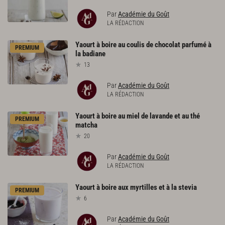
Par
Académie du Goût
LA RÉDACTION
Yaourt
à
boire
au
coulis
de
chocolat
parfumé
à
PREMIUM
la
badiane
13
Par
Académie du Goût
LA RÉDACTION
Yaourt
à
boire
au
miel
de
lavande
et
au
thé
PREMIUM
matcha
20
Par
Académie du Goût
LA RÉDACTION
Yaourt
à
boire
aux
myrtilles
et
à
la
stevia
PREMIUM
6
Par
Académie du Goût