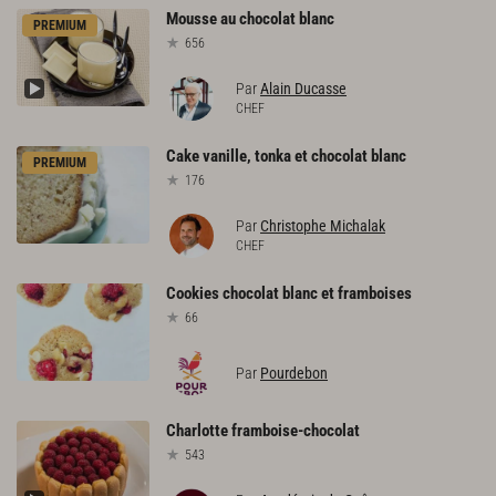
Mousse
au
chocolat
blanc
PREMIUM
656
Par
Alain Ducasse
CHEF
Cake
vanille,
tonka
et
chocolat
blanc
PREMIUM
176
Par
Christophe Michalak
CHEF
Cookies
chocolat
blanc
et
framboises
66
Par
Pourdebon
Charlotte
framboise-chocolat
543