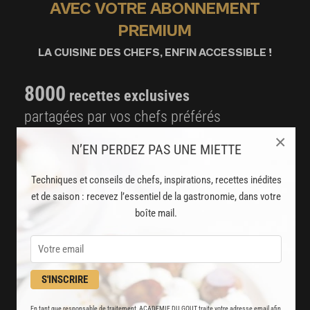
AVEC VOTRE ABONNEMENT
PREMIUM
LA CUISINE DES CHEFS, ENFIN ACCESSIBLE !
8000
recettes exclusives
partagées par vos chefs préférés
×
2000
N’EN PERDEZ PAS UNE MIETTE
vidéos de recettes
et techniques de cuisine et pâtisserie
Techniques et conseils de chefs, inspirations, recettes inédites
et de saison : recevez l’essentiel de la gastronomie, dans votre
Des nouveautés
boîte mail.
disponibles chaque semaine
Stop pub
un service garanti sans publicité
S'INSCRIRE
En tant que responsable de traitement, ACADEMIE DU GOUT traite votre adresse email afin