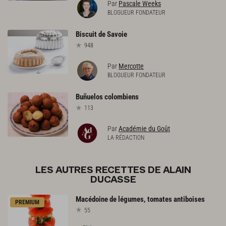
Par
Pascale Weeks
BLOGUEUR FONDATEUR
Biscuit
de
Savoie
948
Par
Mercotte
BLOGUEUR FONDATEUR
Buñuelos
colombiens
113
Par
Académie du Goût
LA RÉDACTION
LES AUTRES RECETTES DE ALAIN
DUCASSE
Macédoine
de
légumes,
tomates
antiboises
PREMIUM
55