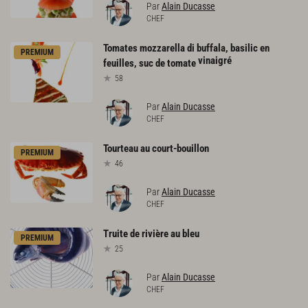
Par
Alain Ducasse
CHEF
Tomates mozzarella di buffala, basilic en
PREMIUM
vinaigré
feuilles, suc de tomate
58
Par
Alain Ducasse
CHEF
Tourteau
au
court-bouillon
PREMIUM
46
Par
Alain Ducasse
CHEF
Truite
de
rivière
au
bleu
PREMIUM
25
Par
Alain Ducasse
CHEF