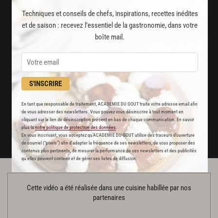
2000
vidéos de recettes
Techniques et conseils de chefs, inspirations, recettes inédites
et techniques de cuisine et pâtisserie
et de saison : recevez l’essentiel de la gastronomie, dans votre
boîte mail.
Des nouveautés
disponibles chaque semaine
Stop pub
S'INSCRIRE
un service garanti sans publicité
En tant que responsable de traitement, ACADEMIE DU GOUT traite votre adresse email afin
de vous adresser des newsletters. Vous pouvez vous désinscrire à tout moment en
JE M'ABONNE
cliquant sur le lien de désinscription présent en bas de chaque communication. En savoir
plus la
notre politique de protection des données
.
En vous inscrivant, vous acceptez qu'ACADEMIE DU GOUT utilise des traceurs d’ouverture
DÉJÀ ABONNÉ(E) ? JE ME CONNECTE
de courriel (“pixels”) afin d’adapter la fréquence de ses newsletters, de vous proposer des
contenus plus pertinents, de mesurer la performance de ses newsletters et des publicités
qu’elles peuvent contenir et de gérer ses listes de diffusion.
Cette vidéo a été réalisée dans une cuisine habillée par nos
partenaires