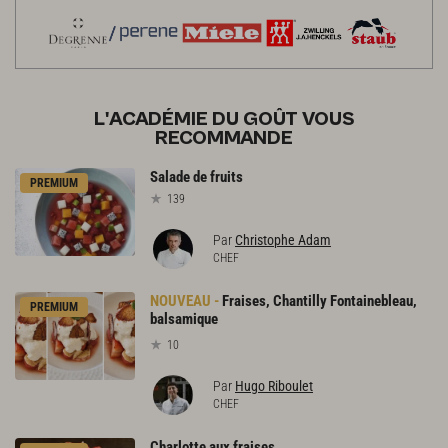
L'ACADÉMIE DU GOÛT VOUS
RECOMMANDE
Salade
de
fruits
PREMIUM
139
Par
Christophe Adam
CHEF
Fraises, Chantilly Fontainebleau,
PREMIUM
balsamique
10
Par
Hugo Riboulet
CHEF
Charlotte
aux
fraises