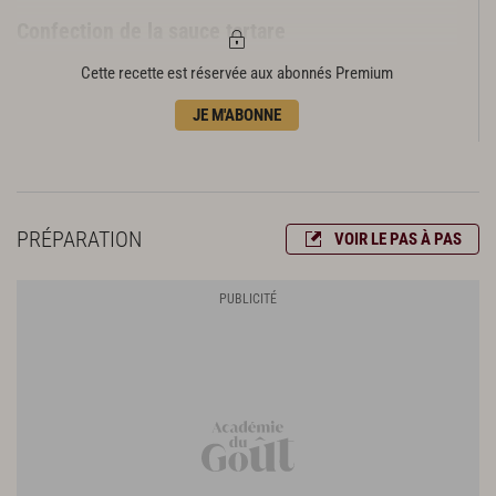
Confection de la sauce tartare
1 jaune d’œuf dur
Cette recette est réservée aux abonnés Premium
30 cl d’huile d’olive
JE M'ABONNE
2 c. à c. de câpres au sel
2 cornichons au vinaigre
2 oignons nouveaux
1/4 de botte de persil plat
1/4 de botte de cerfeuil
PRÉPARATION
VOIR LE PAS À PAS
1/4 de botte de ciboulette
5 feuilles d’estragon
1 c. à c. de moutarde de Dijon
sel fin
Préparation de la panure
3 œufs frais
10 cl de lait
200 g de farine tamisée
250 g de chapelure blanche