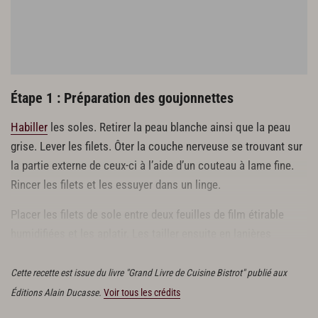
huile d’olive
sel fin
Étape 1 : Préparation des goujonnettes
Habiller
les soles. Retirer la peau blanche ainsi que la peau
grise. Lever les filets. Ôter la couche nerveuse se trouvant sur
la partie externe de ceux-ci à l’aide d’un couteau à lame fine.
Rincer les filets et les essuyer dans un linge.
Placer les filets de sole entre deux feuilles de film étirable
humidifiées et les aplatir. Les tailler ensuite en lanières
régulières de 6 cm x 1 cm.
Cette recette est issue du livre "Grand Livre de Cuisine Bistrot" publié aux
Éditions Alain Ducasse.
Voir tous les crédits