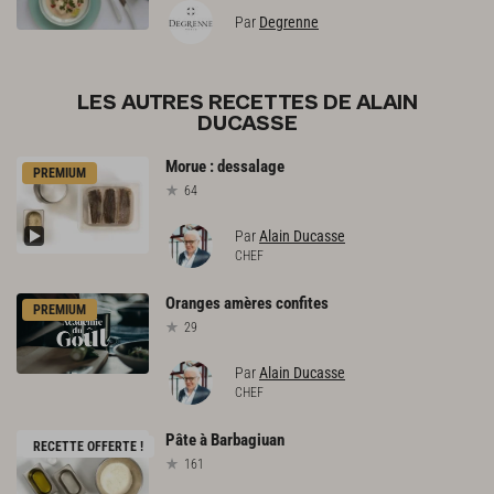
Par
Degrenne
LES AUTRES RECETTES DE ALAIN
DUCASSE
Morue
:
dessalage
PREMIUM
64
Par
Alain Ducasse
CHEF
Oranges
amères
confites
PREMIUM
29
Par
Alain Ducasse
CHEF
Pâte
à
Barbagiuan
RECETTE OFFERTE !
161