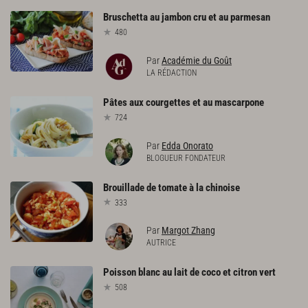
Bruschetta
au
jambon
cru
et
au
parmesan
480
Par
Académie du Goût
LA RÉDACTION
Pâtes
aux
courgettes
et
au
mascarpone
724
Par
Edda Onorato
BLOGUEUR FONDATEUR
Brouillade
de
tomate
à
la
chinoise
333
Par
Margot Zhang
AUTRICE
Poisson
blanc
au
lait
de
coco
et
citron
vert
508