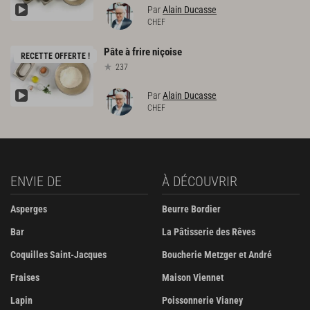
Par
Alain Ducasse
CHEF
Pâte
à
frire
niçoise
RECETTE OFFERTE !
237
Par
Alain Ducasse
CHEF
ENVIE DE
À DÉCOUVRIR
Asperges
Beurre Bordier
Bar
La Pâtisserie des Rêves
Coquilles Saint-Jacques
Boucherie Metzger et André
Fraises
Maison Viennet
Lapin
Poissonnerie Vianey