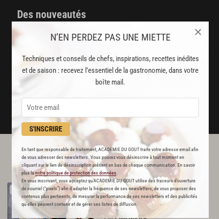
Des nouveautés
disponibles chaque semaine
×
N’EN PERDEZ PAS UNE MIETTE
Stop pub
Techniques et conseils de chefs, inspirations, recettes inédites
un service garanti sans publicité
et de saison : recevez l’essentiel de la gastronomie, dans votre
boîte mail.
JE M'ABONNE
DÉJÀ ABONNÉ(E) ? JE ME CONNECTE
S'INSCRIRE
En tant que responsable de traitement, ACADEMIE DU GOUT traite votre adresse email afin
L'ACADÉMIE DU GOÛT VOUS
de vous adresser des newsletters. Vous pouvez vous désinscrire à tout moment en
cliquant sur le lien de désinscription présent en bas de chaque communication. En savoir
RECOMMANDE
plus la
notre politique de protection des données
.
En vous inscrivant, vous acceptez qu'ACADEMIE DU GOUT utilise des traceurs d’ouverture
Filet
de
sole
aux
nouilles
de courriel (“pixels”) afin d’adapter la fréquence de ses newsletters, de vous proposer des
RECETTE OFFERTE !
contenus plus pertinents, de mesurer la performance de ses newsletters et des publicités
372
qu’elles peuvent contenir et de gérer ses listes de diffusion.
Par
Paul Bocuse