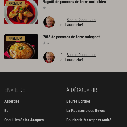
Ragoût
de
pommes
de
terre
corinthien
PREMIUM
123
Par
Sophie Dudemaine
et 1 autre chef
Pâté
de
pommes
de
terre
solognot
PREMIUM
615
Par
Sophie Dudemaine
et 1 autre chef
ENVIE DE
À DÉCOUVRIR
Asperges
Beurre Bordier
Bar
La Pâtisserie des Rêves
Coquilles Saint-Jacques
Boucherie Metzger et André