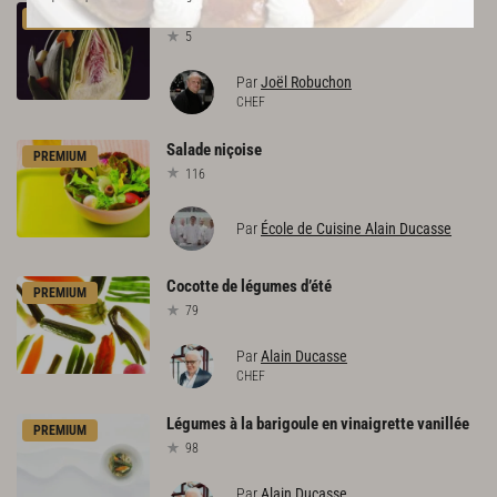
Artichauts
macédoine
PREMIUM
5
Par
Joël Robuchon
CHEF
Salade
niçoise
PREMIUM
116
Par
École de Cuisine Alain Ducasse
Cocotte
de
légumes
d’été
PREMIUM
79
Par
Alain Ducasse
CHEF
Légumes
à
la
barigoule
en
vinaigrette
vanillée
PREMIUM
98
Par
Alain Ducasse