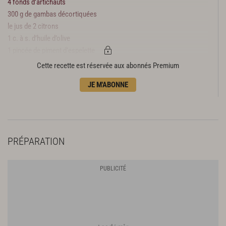
4 fonds d’artichauts
300 g de gambas décortiquées
le jus de 2 citrons
1 c. à s. d’huile d’olive
1 pincée de piment d’espelette
1 bol de roquette
Cette recette est réservée aux abonnés Premium
Gros sel
JE M'ABONNE
Sel
Vinaigrette au balsamique
PRÉPARATION