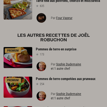
Tarte
fine
aux
poivrons,
chorizo
et
mozzarella
635
Par
Four Vapeur
LES AUTRES RECETTES DE JOËL
ROBUCHON
Pommes
de
terre
en
surprise
PREMIUM
173
Par
Sophie Dudemaine
et 1 autre chef
Pommes
de
terre
compotées
aux
pruneaux
PREMIUM
254
Par
Sophie Dudemaine
et 1 autre chef