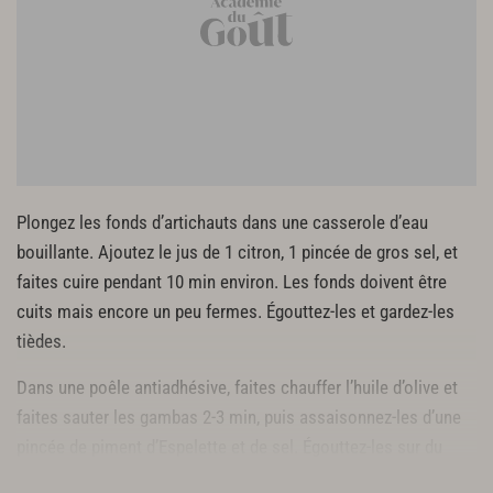
Plongez les fonds d’artichauts dans une casserole d’eau
bouillante. Ajoutez le jus de 1 citron, 1 pincée de gros sel, et
faites cuire pendant 10 min environ. Les fonds doivent être
cuits mais encore un peu fermes. Égouttez-les et gardez-les
tièdes.
Dans une poêle antiadhésive, faites chauffer l’huile d’olive et
faites sauter les gambas 2-3 min, puis assaisonnez-les d’une
pincée de piment d’Espelette et de sel. Égouttez-les sur du
papier absorbant.