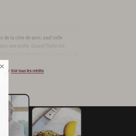
es de la côte de porc, sauf celle
 dans une poêle. Quand l’huile est
 chaque côté pendant 3 min, puis sur le
×
ucasse.
Voir tous les crédits