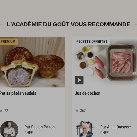
L'ACADÉMIE DU GOÛT VOUS RECOMMANDE
PREMIUM
RECETTE OFFERTE !
Petits
pâtés
vaudois
Jus
de
cochon
72
367
Par
Fabien Pairon
Par
Alain Ducasse
CHEF
CHEF