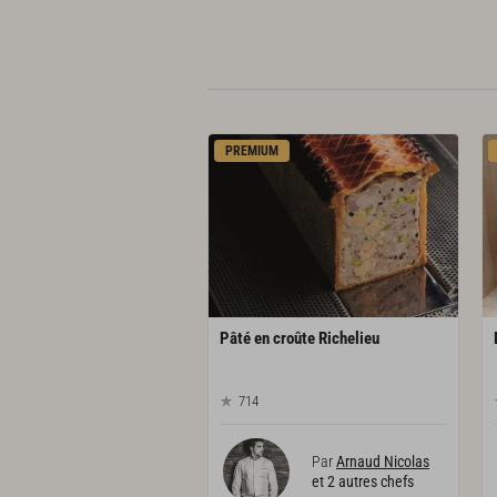
PREMIUM
Pâté
en
croûte
Richelieu
714
Par
Arnaud Nicolas
et 2 autres chefs