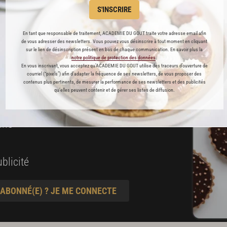
S'INSCRIRE
es
En tant que responsable de traitement, ACADEMIE DU GOUT traite votre adresse email afin
de vous adresser des newsletters. Vous pouvez vous désinscrire à tout moment en cliquant
préférés
sur le lien de désinscription présent en bas de chaque communication. En savoir plus la
notre politique de protection des données
.
En vous inscrivant, vous acceptez qu'ACADEMIE DU GOUT utilise des traceurs d’ouverture de
s
courriel (“pixels”) afin d’adapter la fréquence de ses newsletters, de vous proposer des
contenus plus pertinents, de mesurer la performance de ses newsletters et des publicités
t pâtisserie
qu’elles peuvent contenir et de gérer ses listes de diffusion.
ine
blicité
 ABONNÉ(E) ? JE ME CONNECTE