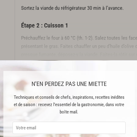
Sortez la viande du réfrigérateur 30 min à l’avance.
Étape 2 : Cuisson 1
Préchauffez le four à 60 °C (th. 1-2). Salez toutes les fac
présentant le gras. Faites chauffer un peu d’huile d’olive
presque fumante, déposez-y la viande. Faites-la rôtir sur
gras pendant 3 min également.
Cette recette est issue du livre "Carnivore" publié aux Éditions Alain D
N’EN PERDEZ PAS UNE MIETTE
Cette recette est réservée aux abonnés Premium
Techniques et conseils de chefs, inspirations, recettes inédites
et de saison : recevez l’essentiel de la gastronomie, dans votre
boîte mail.
ABONNEMENT PREMIUM
 ENFIN ACCESSIBLE !