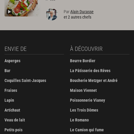
Par
Alain Ducasse
et 2 autres chefs
ENVIE DE
À DÉCOUVRIR
Asperges
Beurre Bordier
Bar
La Pâtisserie des Rêves
Coquilles Saint-Jacques
Boucherie Metzger et André
Fraises
Maison Viennet
Lapin
Poissonnerie Vianey
Artichaut
Les Trois Dômes
Veau de lait
Le Romano
Petits pois
Le Camion qui fume