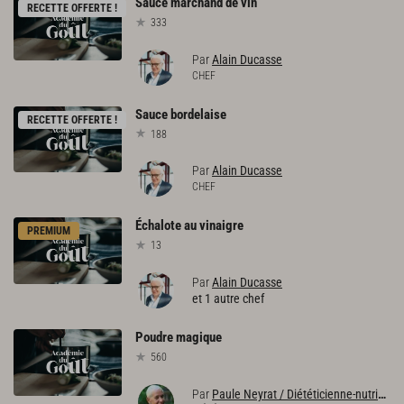
Sauce
marchand
de
vin
RECETTE OFFERTE !
333
Par
Alain Ducasse
CHEF
Sauce
bordelaise
RECETTE OFFERTE !
188
Par
Alain Ducasse
CHEF
Échalote
au
vinaigre
PREMIUM
13
Par
Alain Ducasse
et 1 autre chef
Poudre
magique
560
Par
Paule Neyrat / Diététicienne-nutritionniste