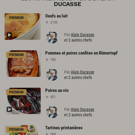
DUCASSE
Oeufs
au
lait
PREMIUM
2195
Par
Alain Ducasse
et 2 autres chefs
Pommes
et
poires
confites
en
Römertopf
PREMIUM
183
Par
Alain Ducasse
et 2 autres chefs
Poires
au
vin
PREMIUM
451
Par
Alain Ducasse
et 2 autres chefs
Tartines
printanières
PREMIUM
568