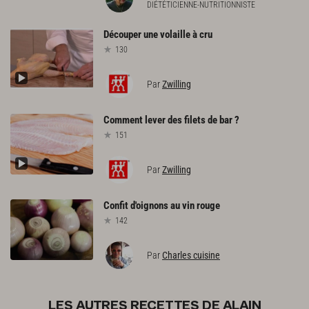
DIÉTÉTICIENNE-NUTRITIONNISTE
Découper
une
volaille
à
cru
130
Par
Zwilling
Comment
lever
des
filets
de
bar
?
151
Par
Zwilling
Confit
d'oignons
au
vin
rouge
142
Par
Charles cuisine
LES AUTRES RECETTES DE ALAIN