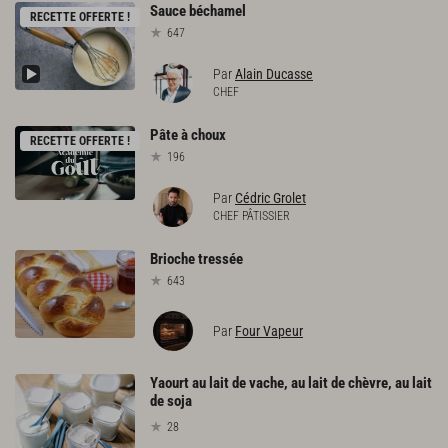
Sauce
béchamel
RECETTE OFFERTE !
647
Par
Alain Ducasse
CHEF
Pâte
à
choux
RECETTE OFFERTE !
196
Par
Cédric Grolet
CHEF PÂTISSIER
Brioche
tressée
643
Par
Four Vapeur
Yaourt au lait de vache, au lait de chèvre, au lait
de soja
28