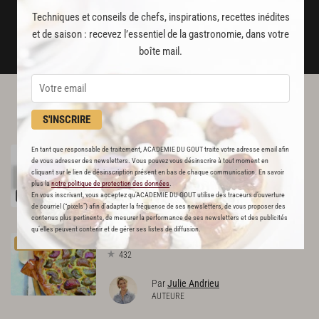
JE M'ABONNE
Techniques et conseils de chefs, inspirations, recettes inédites
et de saison : recevez l’essentiel de la gastronomie, dans votre
DÉJÀ ABONNÉ(E) ? JE ME CONNECTE
boîte mail.
L'ACADÉMIE DU GOÛT VOUS
S'INSCRIRE
RECOMMANDE
Crème
anglaise
En tant que responsable de traitement, ACADEMIE DU GOUT traite votre adresse email afin
RECETTE OFFERTE !
de vous adresser des newsletters. Vous pouvez vous désinscrire à tout moment en
838
cliquant sur le lien de désinscription présent en bas de chaque communication. En savoir
plus la
notre politique de protection des données
.
Par
Alain Ducasse
En vous inscrivant, vous acceptez qu'ACADEMIE DU GOUT utilise des traceurs d’ouverture
de courriel (“pixels”) afin d’adapter la fréquence de ses newsletters, de vous proposer des
CHEF
contenus plus pertinents, de mesurer la performance de ses newsletters et des publicités
qu’elles peuvent contenir et de gérer ses listes de diffusion.
Tarte
à
la
rhubarbe
PREMIUM
432
Par
Julie Andrieu
AUTEURE