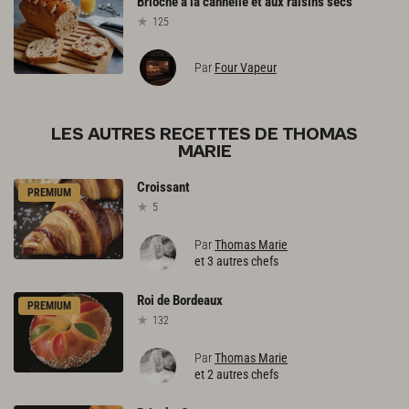
Brioche
à
la
cannelle
et
aux
raisins
secs
125
Par
Four Vapeur
LES AUTRES RECETTES DE THOMAS
MARIE
Croissant
PREMIUM
5
Par
Thomas Marie
et 3 autres chefs
Roi
de
Bordeaux
PREMIUM
132
Par
Thomas Marie
et 2 autres chefs