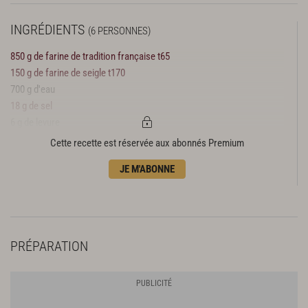
INGRÉDIENTS
(6 PERSONNES)
850 g de farine de tradition française t65
150 g de farine de seigle t170
700 g d'eau
18 g de sel
6 g de levure
250 g de pâte fermentée
Cette recette est réservée aux abonnés Premium
QS d'eau (bassinage)
JE M'ABONNE
PRÉPARATION