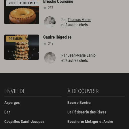
Brioche
Couronne
RECETTE OFFERTE !
257
Par
Thomas Marie
et 2 autres chefs
Gaufre
liégeoise
PREMIUM
313
Par
Jean-Marie Lanio
et 2 autres chefs
ENVIE DE
À DÉCOUVRIR
Asperges
Beurre Bordier
Bar
La Pâtisserie des Rêves
Coquilles Saint-Jacques
Boucherie Metzger et André