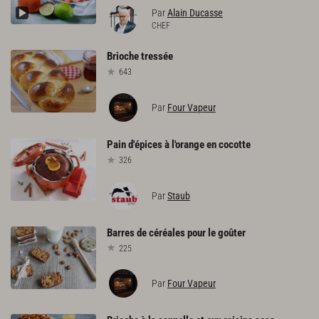
Par
Alain Ducasse
CHEF
Brioche
tressée
643
Par
Four Vapeur
Pain
d'épices
à
l'orange
en
cocotte
326
Par
Staub
Barres
de
céréales
pour
le
goûter
225
Par
Four Vapeur