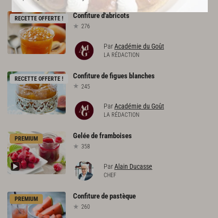
Confiture
d'abricots
RECETTE OFFERTE !
276
Par
Académie du Goût
LA RÉDACTION
Confiture
de
figues
blanches
RECETTE OFFERTE !
245
Par
Académie du Goût
LA RÉDACTION
Gelée
de
framboises
PREMIUM
358
Par
Alain Ducasse
CHEF
Confiture
de
pastèque
PREMIUM
260