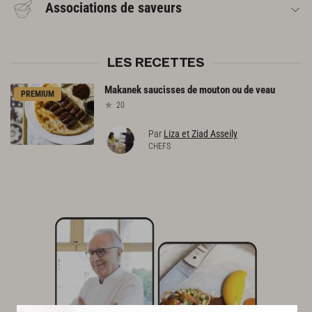
Associations de saveurs
LES RECETTES
Makanek
saucisses
de
mouton
ou
de
veau
PREMIUM
20
Par
Liza et Ziad Asseily
CHEFS