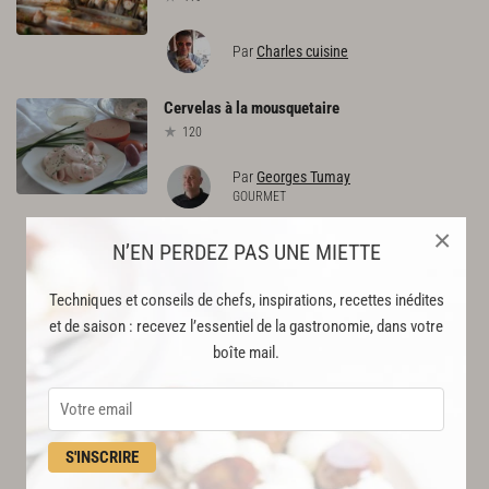
Par
Charles cuisine
Cervelas
à
la
mousquetaire
120
Par
Georges Tumay
GOURMET
×
N’EN PERDEZ PAS UNE MIETTE
Techniques et conseils de chefs, inspirations, recettes inédites
et de saison : recevez l’essentiel de la gastronomie, dans votre
boîte mail.
S'INSCRIRE