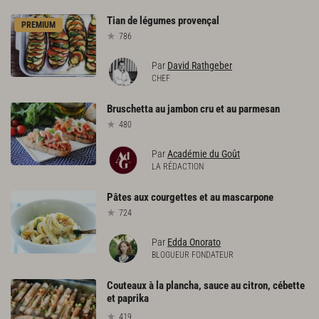
Tian
de
légumes
provençal
PREMIUM
786
Par
David Rathgeber
CHEF
Bruschetta
au
jambon
cru
et
au
parmesan
480
Par
Académie du Goût
LA RÉDACTION
Pâtes
aux
courgettes
et
au
mascarpone
724
Par
Edda Onorato
BLOGUEUR FONDATEUR
Couteaux à la plancha, sauce au citron, cébette
et paprika
419