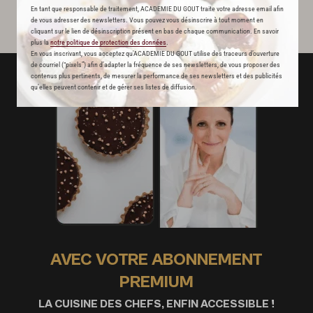
En tant que responsable de traitement, ACADEMIE DU GOUT traite votre adresse email afin
de vous adresser des newsletters. Vous pouvez vous désinscrire à tout moment en
cliquant sur le lien de désinscription présent en bas de chaque communication. En savoir
plus la
notre politique de protection des données
.
En vous inscrivant, vous acceptez qu'ACADEMIE DU GOUT utilise des traceurs d’ouverture
de courriel (“pixels”) afin d’adapter la fréquence de ses newsletters, de vous proposer des
contenus plus pertinents, de mesurer la performance de ses newsletters et des publicités
qu’elles peuvent contenir et de gérer ses listes de diffusion.
AVEC VOTRE ABONNEMENT
PREMIUM
LA CUISINE DES CHEFS, ENFIN ACCESSIBLE !