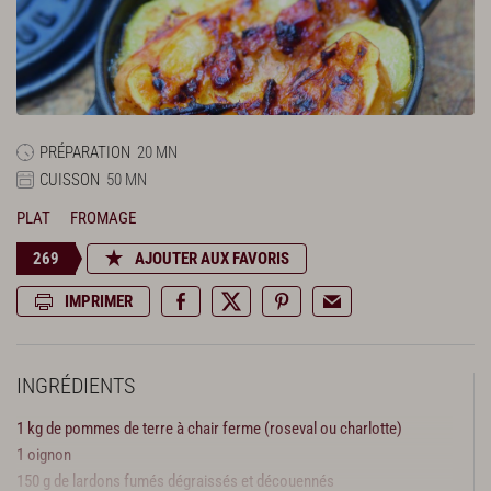
PRÉPARATION
20 MN
CUISSON
50 MN
PLAT
FROMAGE
269
AJOUTER AUX FAVORIS
IMPRIMER
INGRÉDIENTS
1 kg de pommes de terre à chair ferme (roseval ou charlotte)
1 oignon
150 g de lardons fumés dégraissés et découennés