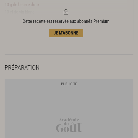
10 g de beurre doux
10 cl de vin blanc
10 cl de crème liquide
Cette recette est réservée aux abonnés Premium
1 reblochon
JE M'ABONNE
Poivre
PRÉPARATION