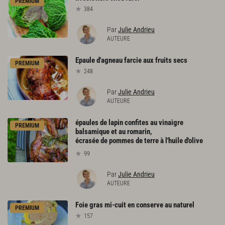
PREMIUM
384
Par
Julie Andrieu
AUTEURE
Epaule
d'agneau
farcie
aux
fruits
secs
PREMIUM
248
Par
Julie Andrieu
AUTEURE
épaules de lapin confites au vinaigre
PREMIUM
balsamique et au romarin,
écrasée de pommes de terre à l'huile d'olive
99
Par
Julie Andrieu
AUTEURE
Foie
gras
mi-cuit
en
conserve
au
naturel
PREMIUM
157