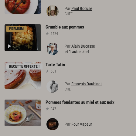
Par
Paul Bocuse
CHEF
Crumble
aux
pommes
PREMIUM
1424
Par
Alain Ducasse
et 1 autre chef
Tarte
Tatin
RECETTE OFFERTE !
651
Par
François Daubinet
CHEF
Pommes
fondantes
au
miel
et
aux
noix
347
Par
Four Vapeur