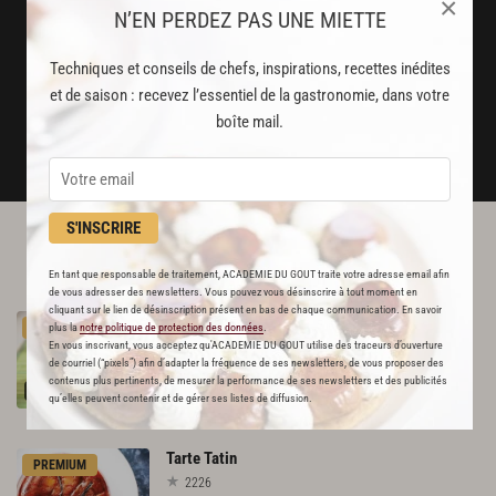
×
Stop pub
N’EN PERDEZ PAS UNE MIETTE
un service garanti sans publicité
Techniques et conseils de chefs, inspirations, recettes inédites
et de saison : recevez l’essentiel de la gastronomie, dans votre
JE M'ABONNE
boîte mail.
DÉJÀ ABONNÉ(E) ? JE ME CONNECTE
S'INSCRIRE
L'ACADÉMIE DU GOÛT VOUS
RECOMMANDE
En tant que responsable de traitement, ACADEMIE DU GOUT traite votre adresse email afin
de vous adresser des newsletters. Vous pouvez vous désinscrire à tout moment en
cliquant sur le lien de désinscription présent en bas de chaque communication. En savoir
Chutney
de
figues
PREMIUM
plus la
notre politique de protection des données
.
359
En vous inscrivant, vous acceptez qu'ACADEMIE DU GOUT utilise des traceurs d’ouverture
de courriel (“pixels”) afin d’adapter la fréquence de ses newsletters, de vous proposer des
contenus plus pertinents, de mesurer la performance de ses newsletters et des publicités
Par
Alain Ducasse
qu’elles peuvent contenir et de gérer ses listes de diffusion.
CHEF
Tarte
Tatin
PREMIUM
2226