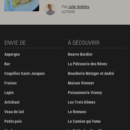
Par
Julie Andrieu
AUTEURE
ENVIE DE
À DÉCOUVRIR
Asperges
Beurre Bordier
Bar
La Pâtisserie des Rêves
Coquilles Saint-Jacques
Boucherie Metzger et André
Fraises
Maison Viennet
Lapin
Poissonnerie Vianey
Artichaut
Les Trois Dômes
Veau de lait
Le Romano
Petits pois
Le Camion qui fume