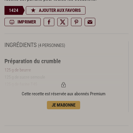
1424
AJOUTER AUX FAVORIS
IMPRIMER
INGRÉDIENTS
(4 PERSONNES)
Préparation du crumble
125 g de beurre
125 g de sucre semoule
125 g de farine T45
100 g de poudre d’amande
Cette recette est réservée aux abonnés Premium
Préparation des pommes
JE M'ABONNE
3 pink lady
3 granny Smith