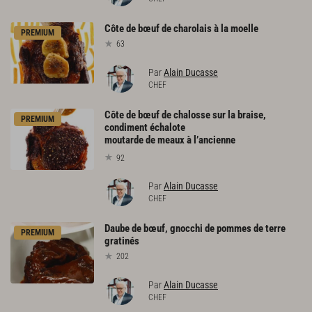
Côte
de
bœuf
de
charolais
à
la
moelle
PREMIUM
63
Par
Alain Ducasse
CHEF
Côte de bœuf de chalosse sur la braise,
PREMIUM
condiment échalote
moutarde de meaux à l’ancienne
92
Par
Alain Ducasse
CHEF
Daube
de
bœuf,
gnocchi
de
pommes
de
terre
PREMIUM
gratinés
202
Par
Alain Ducasse
CHEF