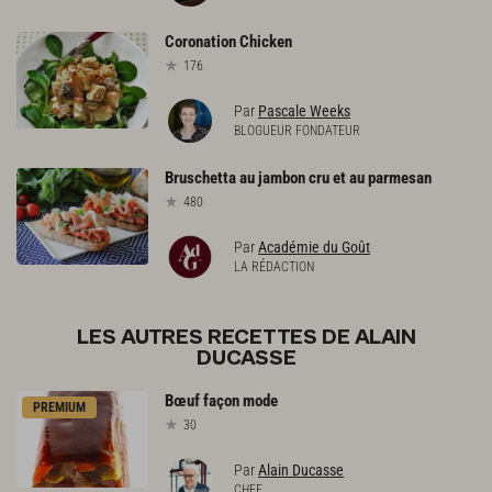
Coronation
Chicken
176
Par
Pascale Weeks
BLOGUEUR FONDATEUR
Bruschetta
au
jambon
cru
et
au
parmesan
480
Par
Académie du Goût
LA RÉDACTION
LES AUTRES RECETTES DE ALAIN
DUCASSE
Bœuf
façon
mode
PREMIUM
30
Par
Alain Ducasse
CHEF