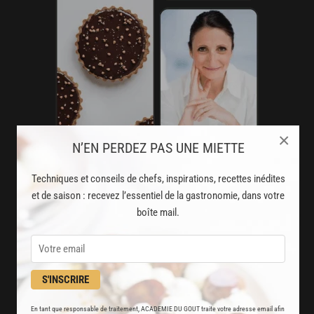
×
N’EN PERDEZ PAS UNE MIETTE
Techniques et conseils de chefs, inspirations, recettes inédites
AVEC VOTRE ABONNEMENT
et de saison : recevez l’essentiel de la gastronomie, dans votre
PREMIUM
boîte mail.
LA CUISINE DES CHEFS, ENFIN ACCESSIBLE !
8000
recettes exclusives
S'INSCRIRE
partagées par vos chefs préférés
En tant que responsable de traitement, ACADEMIE DU GOUT traite votre adresse email afin