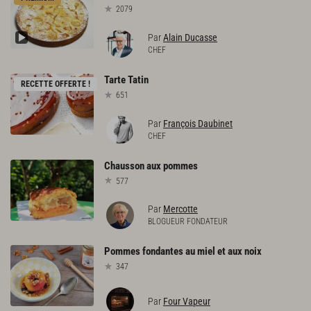
2079
Par
Alain Ducasse
CHEF
Tarte
Tatin
RECETTE OFFERTE !
651
Par
François Daubinet
CHEF
Chausson
aux
pommes
577
Par
Mercotte
BLOGUEUR FONDATEUR
Pommes
fondantes
au
miel
et
aux
noix
347
Par
Four Vapeur