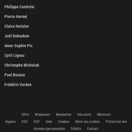
Philippe Conticini
Pierre Hermé
Claire Heitzler
Joël Robuchon
Anne-Sophie Pic
Cyril Lignac
Christophe Michalak
Paul Bocuse
Frédéric Vardon
Offrir
M'abonner
Newsletter
Découvrir
Mentions
légales
CGU
CGV
Aide
Cookies
Gérer les cookies
Protection des
données personnelles
Crédits
Contact