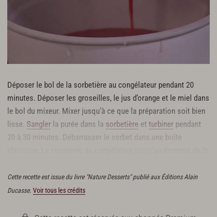
Déposer le bol de la sorbetière au congélateur pendant 20
minutes. Déposer les groseilles, le jus d’orange et le miel dans
le bol du mixeur. Mixer jusqu’à ce que la préparation soit bien
lisse.
Sangler
la purée dans la
sorbetière
et
turbiner
pendant
20 à 30 minutes. Débarrasser le sorbet dans une boîte
plastique. Le conserver au congélateur jusqu’au moment de le
servir.
Cette recette est issue du livre "Nature Desserts" publié aux Éditions Alain
Ducasse.
Voir tous les crédits