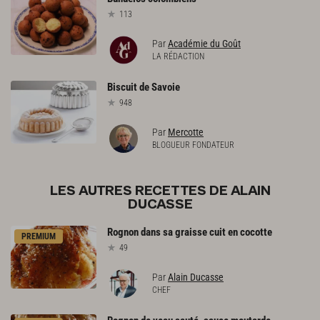
113
Par
Académie du Goût
LA RÉDACTION
Biscuit
de
Savoie
948
Par
Mercotte
BLOGUEUR FONDATEUR
LES AUTRES RECETTES DE ALAIN
DUCASSE
Rognon
dans
sa
graisse
cuit
en
cocotte
PREMIUM
49
Par
Alain Ducasse
CHEF