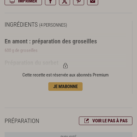
IMPRIMER
INGRÉDIENTS
(4 PERSONNES)
En amont : préparation des groseilles
600 g de groseilles
Préparation du sorbet
4 c. à s. de miel toutes fleurs
Cette recette est réservée aux abonnés Premium
2 oranges
JE M'ABONNE
PRÉPARATION
VOIR LE PAS À PAS