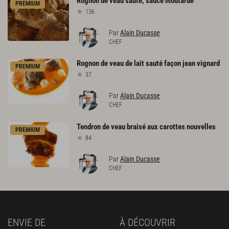
Rognon
de
veau
sauté,
sauce
moutarde
PREMIUM
136
Par
Alain Ducasse
CHEF
Rognon
de
veau
de
lait
sauté
façon
jean
vignard
PREMIUM
37
Par
Alain Ducasse
CHEF
Tendron
de
veau
braisé
aux
carottes
nouvelles
PREMIUM
84
Par
Alain Ducasse
CHEF
ENVIE DE
À DÉCOUVRIR