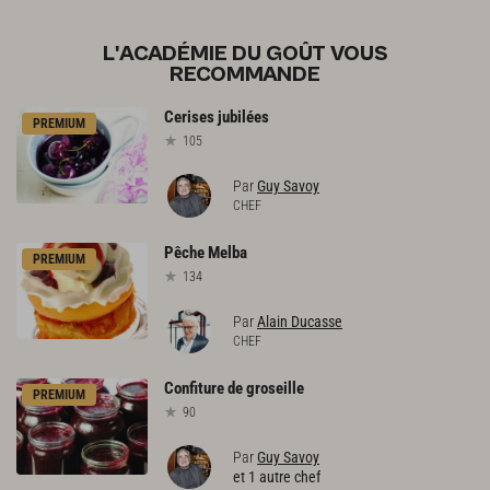
L'ACADÉMIE DU GOÛT VOUS
RECOMMANDE
Cerises
jubilées
PREMIUM
105
Par
Guy Savoy
CHEF
Pêche
Melba
PREMIUM
134
Par
Alain Ducasse
CHEF
Confiture
de
groseille
PREMIUM
90
Par
Guy Savoy
et 1 autre chef