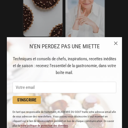
×
N’EN PERDEZ PAS UNE MIETTE
AVEC VOTRE ABONNEMENT
Techniques et conseils de chefs, inspirations, recettes inédites
PREMIUM
et de saison : recevez l’essentiel de la gastronomie, dans votre
LA CUISINE DES CHEFS, ENFIN ACCESSIBLE !
boîte mail.
8000
recettes exclusives
partagées par vos chefs préférés
S'INSCRIRE
2000
vidéos de recettes
En tant que responsable de traitement, ACADEMIE DU GOUT traite votre adresse email afin
et techniques de cuisine et pâtisserie
de vous adresser des newsletters. Vous pouvez vous désinscrire à tout moment en
cliquant sur le lien de désinscription présent en bas de chaque communication. En savoir
plus la
notre politique de protection des données
.