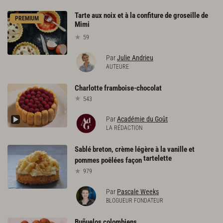
Tarte aux noix et à la confiture de groseille de
PREMIUM
Mimi
59
Par
Julie Andrieu
AUTEURE
Charlotte
framboise-chocolat
543
Par
Académie du Goût
LA RÉDACTION
Sablé breton, crème légère à la vanille et
tartelette
pommes poêlées façon
979
Par
Pascale Weeks
BLOGUEUR FONDATEUR
Buñuelos
colombiens