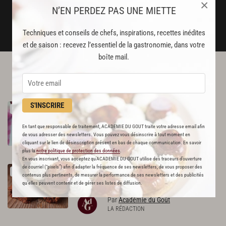
×
N’EN PERDEZ PAS UNE MIETTE
JE M'ABONNE
DÉJÀ ABONNÉ(E) ? JE ME CONNECTE
Techniques et conseils de chefs, inspirations, recettes inédites
et de saison : recevez l’essentiel de la gastronomie, dans votre
boîte mail.
L'ACADÉMIE DU GOÛT VOUS
RECOMMANDE
S'INSCRIRE
Mousse
au
chocolat
RECETTE OFFERTE !
2213
En tant que responsable de traitement, ACADEMIE DU GOUT traite votre adresse email afin
de vous adresser des newsletters. Vous pouvez vous désinscrire à tout moment en
Par
Alain Ducasse
cliquant sur le lien de désinscription présent en bas de chaque communication. En savoir
CHEF
plus la
notre politique de protection des données
.
En vous inscrivant, vous acceptez qu'ACADEMIE DU GOUT utilise des traceurs d’ouverture
de courriel (“pixels”) afin d’adapter la fréquence de ses newsletters, de vous proposer des
Brownie
à
la
pâte
à
tartiner
RECETTE OFFERTE !
contenus plus pertinents, de mesurer la performance de ses newsletters et des publicités
512
qu’elles peuvent contenir et de gérer ses listes de diffusion.
Par
Académie du Goût
LA RÉDACTION