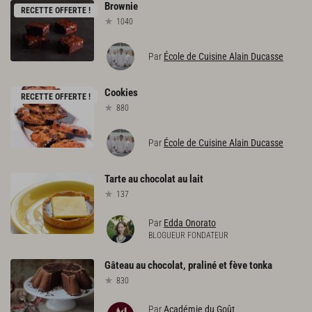
Brownie
RECETTE OFFERTE !
1040
Par
École de Cuisine Alain Ducasse
Cookies
RECETTE OFFERTE !
880
Par
École de Cuisine Alain Ducasse
Tarte
au
chocolat
au
lait
137
Par
Edda Onorato
BLOGUEUR FONDATEUR
Gâteau
au
chocolat,
praliné
et
fève
tonka
830
Par
Académie du Goût