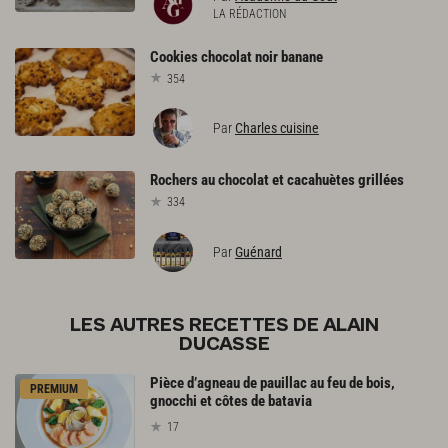
LA RÉDACTION
Cookies
chocolat
noir
banane
354
Par
Charles cuisine
Rochers
au
chocolat
et
cacahuètes
grillées
334
Par
Guénard
LES AUTRES RECETTES DE ALAIN
DUCASSE
Pièce d’agneau de pauillac au feu de bois,
PREMIUM
gnocchi et côtes de batavia
17