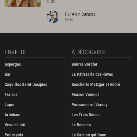
30
Par
Alain Ducasse
CHEF
ENVIE DE
À DÉCOUVRIR
Asperges
Beurre Bordier
Bar
La Pâtisserie des Rêves
Coquilles Saint-Jacques
Boucherie Metzger et André
Fraises
Maison Viennet
Lapin
Poissonnerie Vianey
Artichaut
Les Trois Dômes
Veau de lait
Le Romano
Petits pois
Le Camion qui fume