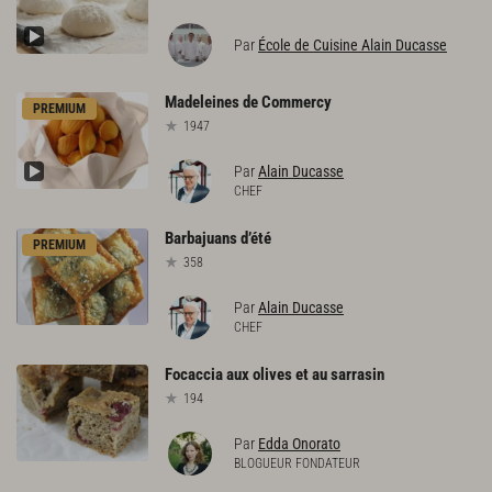
Par
École de Cuisine Alain Ducasse
Madeleines
de
Commercy
PREMIUM
1947
Par
Alain Ducasse
CHEF
Barbajuans
d’été
PREMIUM
358
Par
Alain Ducasse
CHEF
Focaccia
aux
olives
et
au
sarrasin
194
Par
Edda Onorato
BLOGUEUR FONDATEUR