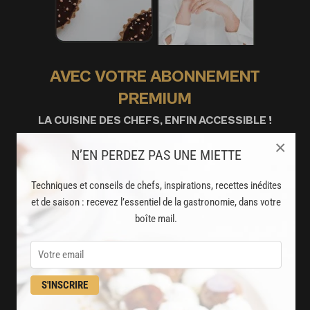
AVEC VOTRE ABONNEMENT
PREMIUM
LA CUISINE DES CHEFS, ENFIN ACCESSIBLE !
×
N’EN PERDEZ PAS UNE MIETTE
8000
recettes exclusives
partagées par vos chefs préférés
Techniques et conseils de chefs, inspirations, recettes inédites
et de saison : recevez l’essentiel de la gastronomie, dans votre
2000
vidéos de recettes
boîte mail.
et techniques de cuisine et pâtisserie
Des nouveautés
S'INSCRIRE
disponibles chaque semaine