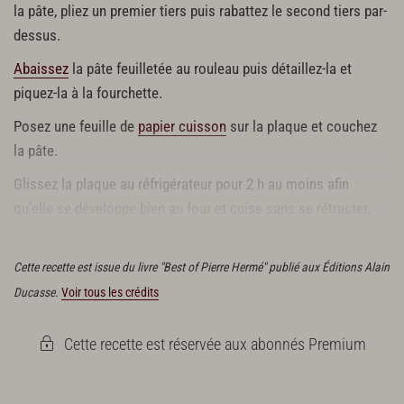
la pâte, pliez un premier tiers puis rabattez le second tiers par-
dessus.
Abaissez
la pâte feuilletée au rouleau puis détaillez-la et
piquez-la à la fourchette.
Posez une feuille de
papier cuisson
sur la plaque et couchez
la pâte.
Glissez la plaque au réfrigérateur pour 2 h au moins afin
qu’elle se développe bien au four et cuise sans se rétracter.
Vous pouvez stocker les abaisses de pâte au congélateur.
Cette recette est issue du livre "Best of Pierre Hermé" publié aux Éditions Alain
Ducasse.
Voir tous les crédits
Cette recette est réservée aux abonnés Premium