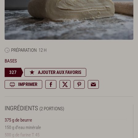
PRÉPARATION
12 H
BASES
327
AJOUTER AUX FAVORIS
IMPRIMER
INGRÉDIENTS
(2 PORTIONS)
375 g de beurre
150 g d’eau minérale
500 g de farine T 45