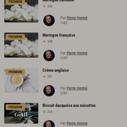
Meringue
italienne
PREMIUM
356
Par
Pierre Hermé
CHEF
Meringue
française
PREMIUM
248
Par
Pierre Hermé
CHEF
Crème
anglaise
PREMIUM
281
Par
Pierre Hermé
CHEF
Biscuit
dacquoise
aux
noisettes
PREMIUM
204
Par
Pierre Hermé