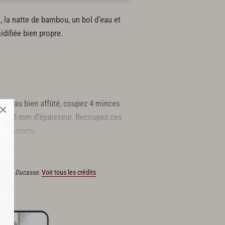
, la natte de bambou, un bol d’eau et
idifiée bien propre.
couteau bien affûté, coupez 4 minces
×
3 à 5 mm d’épaisseur. Recoupez ces
bâtonnets.
s Alain Ducasse.
Voir tous les crédits