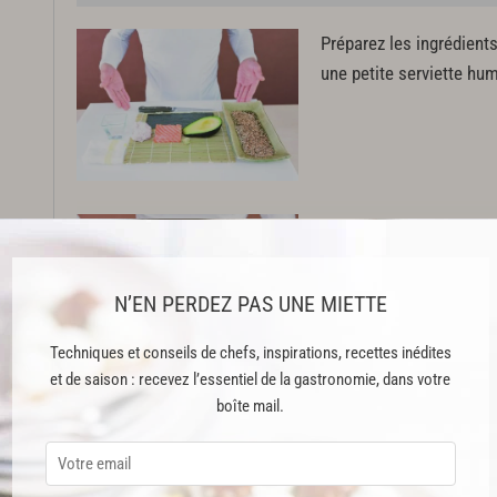
Préparez les ingrédients
une petite serviette hum
Avec la fine lame d’un 
tranches de saumon de 
tranches de saumon en 
N’EN PERDEZ PAS UNE MIETTE
Techniques et conseils de chefs, inspirations, recettes inédites
et de saison : recevez l’essentiel de la gastronomie, dans votre
Cette recette est issue du livre "190 cours illustrés" publié aux Édition
boîte mail.
Cette recette est réservée aux abonnés Premium