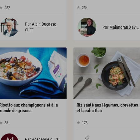
482
254
Par
Alain Ducasse
Par
Malandran Xavier
CHEF
Risotto aux champignons et à la
Riz sauté aux légumes, crevettes
viande de grisons
et basilic thaï
88
173
Par
Académie du Goût