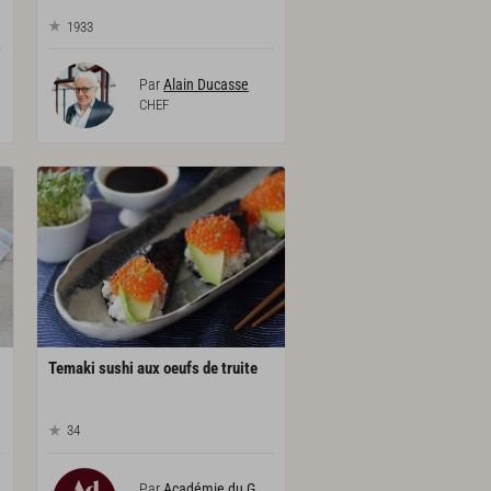
1933
Par
Alain Ducasse
CHEF
Temaki
sushi
aux
oeufs
de
truite
34
Par
Académie du Goût