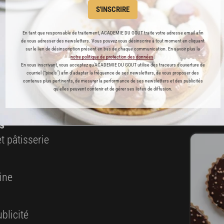
S'INSCRIRE
ABONNEMENT PREMIUM
En tant que responsable de traitement, ACADEMIE DU GOUT traite votre adresse email afin
de vous adresser des newsletters. Vous pouvez vous désinscrire à tout moment en cliquant
sur le lien de désinscription présent en bas de chaque communication. En savoir plus la
 ENFIN ACCESSIBLE !
notre politique de protection des données
.
En vous inscrivant, vous acceptez qu'ACADEMIE DU GOUT utilise des traceurs d’ouverture de
courriel (“pixels”) afin d’adapter la fréquence de ses newsletters, de vous proposer des
contenus plus pertinents, de mesurer la performance de ses newsletters et des publicités
es
qu’elles peuvent contenir et de gérer ses listes de diffusion.
préférés
s
t pâtisserie
ine
blicité