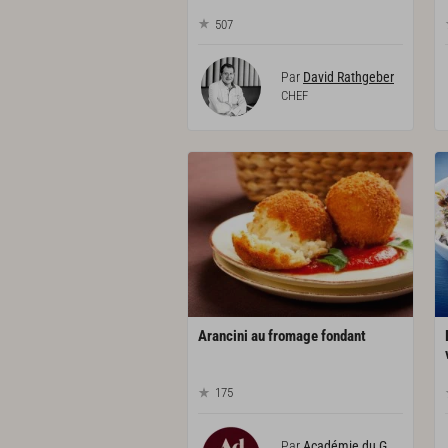
507
Par
David Rathgeber
CHEF
Arancini
au
fromage
fondant
175
Par
Académie du Goût