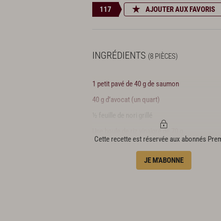
117
AJOUTER AUX FAVORIS
INGRÉDIENTS
(8 PIÈCES)
1 petit pavé de 40 g de saumon
40 g d’avocat (un quart)
½ feuille de nori grillé
Une boule de riz vinaigré de 70 g
Cette recette est réservée aux abonnés Pr
Un peu de wasabi
JE M'ABONNE
4 c. à s. de sésame grillé
1 tube de mayonnaise