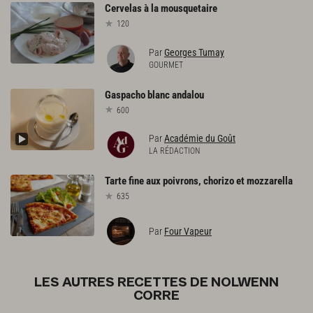
Cervelas
à
la
mousquetaire
120
Par
Georges Tumay
GOURMET
Gaspacho
blanc
andalou
600
Par
Académie du Goût
LA RÉDACTION
Tarte
fine
aux
poivrons,
chorizo
et
mozzarella
635
Par
Four Vapeur
LES AUTRES RECETTES DE NOLWENN
CORRE