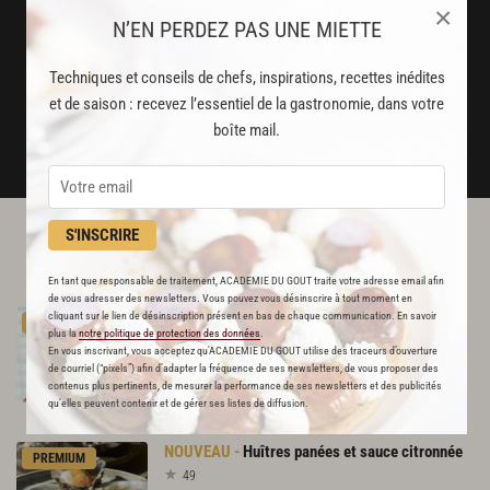
Stop pub
×
N’EN PERDEZ PAS UNE MIETTE
un service garanti sans publicité
Techniques et conseils de chefs, inspirations, recettes inédites
et de saison : recevez l’essentiel de la gastronomie, dans votre
JE M'ABONNE
boîte mail.
DÉJÀ ABONNÉ(E) ? JE ME CONNECTE
S'INSCRIRE
L'ACADÉMIE DU GOÛT VOUS
RECOMMANDE
En tant que responsable de traitement, ACADEMIE DU GOUT traite votre adresse email afin
de vous adresser des newsletters. Vous pouvez vous désinscrire à tout moment en
Plateau
de
fruits
de
mer
royal
cliquant sur le lien de désinscription présent en bas de chaque communication. En savoir
PREMIUM
plus la
notre politique de protection des données
.
113
En vous inscrivant, vous acceptez qu'ACADEMIE DU GOUT utilise des traceurs d’ouverture
de courriel (“pixels”) afin d’adapter la fréquence de ses newsletters, de vous proposer des
Par
Alain Ducasse
contenus plus pertinents, de mesurer la performance de ses newsletters et des publicités
et 1 autre chef
qu’elles peuvent contenir et de gérer ses listes de diffusion.
Huîtres
panées
et
sauce
citronnée
PREMIUM
49