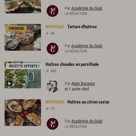
Par
Académie du Goût
LA RÉDACTION
Tartare
d'huîtres
PREMIUM
44
Par
Académie du Goût
LA RÉDACTION
Huîtres
chaudes
en
persillade
RECETTE OFFERTE !
443
Par
Alain Ducasse
et 1 autre chef
Huîtres
au
citron
caviar
12
Par
Académie du Goût
LA RÉDACTION