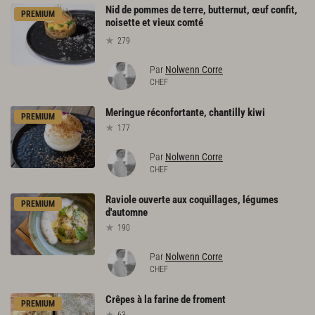
Nid de pommes de terre, butternut, œuf confit,
PREMIUM
noisette et vieux comté
279
Par
Nolwenn Corre
CHEF
Meringue
réconfortante,
chantilly
kiwi
PREMIUM
177
Par
Nolwenn Corre
CHEF
Raviole
ouverte
aux
coquillages,
légumes
PREMIUM
d'automne
190
Par
Nolwenn Corre
CHEF
Crêpes
à
la
farine
de
froment
PREMIUM
63