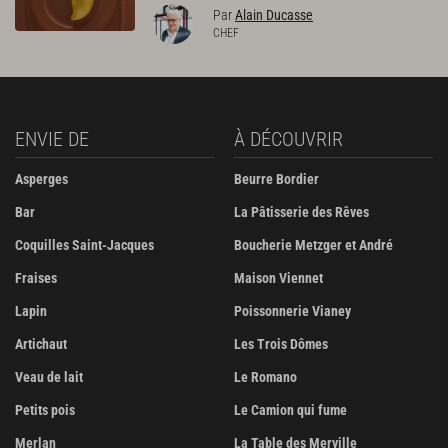
Par
Alain Ducasse
CHEF
ENVIE DE
À DÉCOUVRIR
Asperges
Beurre Bordier
Bar
La Pâtisserie des Rêves
Coquilles Saint-Jacques
Boucherie Metzger et André
Fraises
Maison Viennet
Lapin
Poissonnerie Vianey
Artichaut
Les Trois Dômes
Veau de lait
Le Romano
Petits pois
Le Camion qui fume
Merlan
La Table des Merville