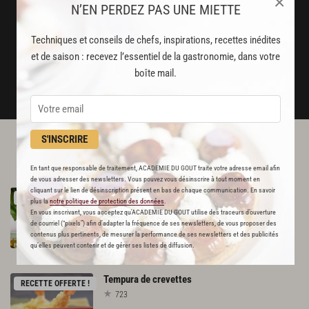
×
Stop pub
N’EN PERDEZ PAS UNE MIETTE
un service garanti sans publicité
Techniques et conseils de chefs, inspirations, recettes inédites
et de saison : recevez l’essentiel de la gastronomie, dans votre
JE M'ABONNE
boîte mail.
DÉJÀ ABONNÉ(E) ? JE ME CONNECTE
S'INSCRIRE
L'ACADÉMIE DU GOÛT VOUS
RECOMMANDE
En tant que responsable de traitement, ACADEMIE DU GOUT traite votre adresse email afin
de vous adresser des newsletters. Vous pouvez vous désinscrire à tout moment en
cliquant sur le lien de désinscription présent en bas de chaque communication. En savoir
Tartare
de
concombres,
avocat
et
mangue
RECETTE OFFERTE !
plus la
notre politique de protection des données
.
619
En vous inscrivant, vous acceptez qu'ACADEMIE DU GOUT utilise des traceurs d’ouverture
de courriel (“pixels”) afin d’adapter la fréquence de ses newsletters, de vous proposer des
contenus plus pertinents, de mesurer la performance de ses newsletters et des publicités
Par
Angèle Ferreux-Maeght
qu’elles peuvent contenir et de gérer ses listes de diffusion.
CHEF
Tempura
de
crevettes
RECETTE OFFERTE !
723