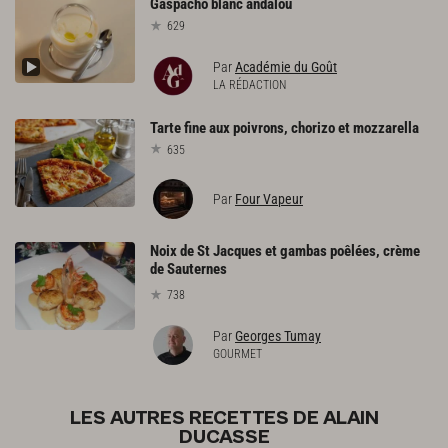
Gaspacho
blanc
andalou
629
Par
Académie du Goût
LA RÉDACTION
Tarte
fine
aux
poivrons,
chorizo
et
mozzarella
635
Par
Four Vapeur
Noix de St Jacques et gambas poêlées, crème
de Sauternes
738
Par
Georges Tumay
GOURMET
LES AUTRES RECETTES DE ALAIN
DUCASSE