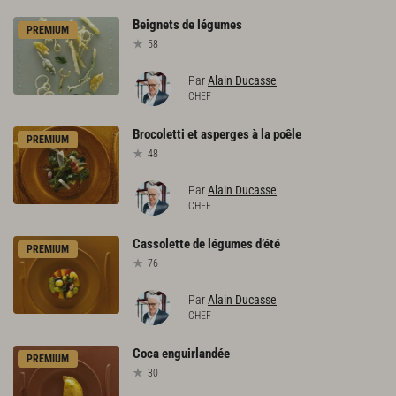
Beignets
de
légumes
PREMIUM
58
Par
Alain Ducasse
CHEF
Brocoletti
et
asperges
à
la
poêle
PREMIUM
48
Par
Alain Ducasse
CHEF
Cassolette
de
légumes
d’été
PREMIUM
76
Par
Alain Ducasse
CHEF
Coca
enguirlandée
PREMIUM
30