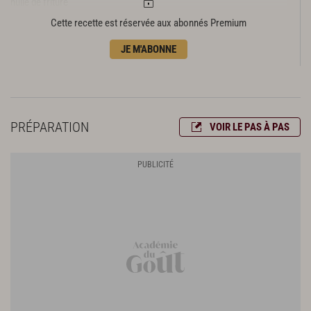
huile de friture
sel fin
Cette recette est réservée aux abonnés Premium
fleur de sel
JE M'ABONNE
poivre du moulin
PRÉPARATION
VOIR LE PAS À PAS