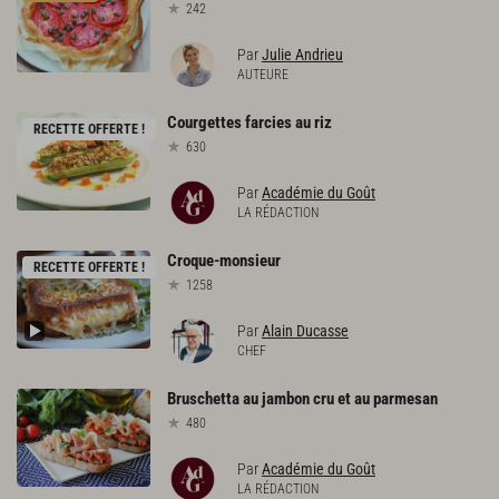
242
Par
Julie Andrieu
AUTEURE
Courgettes
farcies
au
riz
RECETTE OFFERTE !
630
Par
Académie du Goût
LA RÉDACTION
Croque-monsieur
RECETTE OFFERTE !
1258
Par
Alain Ducasse
CHEF
Bruschetta
au
jambon
cru
et
au
parmesan
480
Par
Académie du Goût
LA RÉDACTION