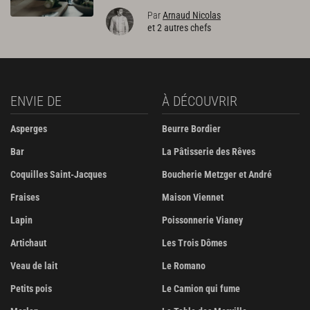
Par
Arnaud Nicolas
et 2 autres chefs
ENVIE DE
À DÉCOUVRIR
Asperges
Beurre Bordier
Bar
La Pâtisserie des Rêves
Coquilles Saint-Jacques
Boucherie Metzger et André
Fraises
Maison Viennet
Lapin
Poissonnerie Vianey
Artichaut
Les Trois Dômes
Veau de lait
Le Romano
Petits pois
Le Camion qui fume