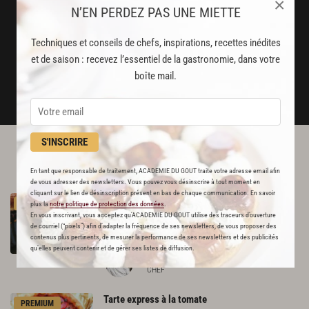
×
Stop pub
N’EN PERDEZ PAS UNE MIETTE
un service garanti sans publicité
Techniques et conseils de chefs, inspirations, recettes inédites
et de saison : recevez l’essentiel de la gastronomie, dans votre
JE M'ABONNE
boîte mail.
DÉJÀ ABONNÉ(E) ? JE ME CONNECTE
S'INSCRIRE
L'ACADÉMIE DU GOÛT VOUS
RECOMMANDE
En tant que responsable de traitement, ACADEMIE DU GOUT traite votre adresse email afin
de vous adresser des newsletters. Vous pouvez vous désinscrire à tout moment en
cliquant sur le lien de désinscription présent en bas de chaque communication. En savoir
Pâtés de gibier « plumes » et « poils », sauce
PREMIUM
plus la
notre politique de protection des données
.
poivrade
En vous inscrivant, vous acceptez qu'ACADEMIE DU GOUT utilise des traceurs d’ouverture
de courriel (“pixels”) afin d’adapter la fréquence de ses newsletters, de vous proposer des
108
contenus plus pertinents, de mesurer la performance de ses newsletters et des publicités
qu’elles peuvent contenir et de gérer ses listes de diffusion.
Par
Joseph Viola
CHEF
Tarte
express
à
la
tomate
PREMIUM