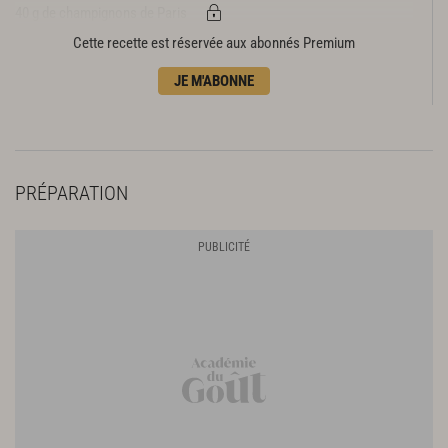
40 g de champignons de Paris
1 bouquet garni
Cette recette est réservée aux abonnés Premium
1 clou de girofle
JE M'ABONNE
2 baies de genièvre
2 g de poivre en grains
4 l de fond de volaille
PRÉPARATION