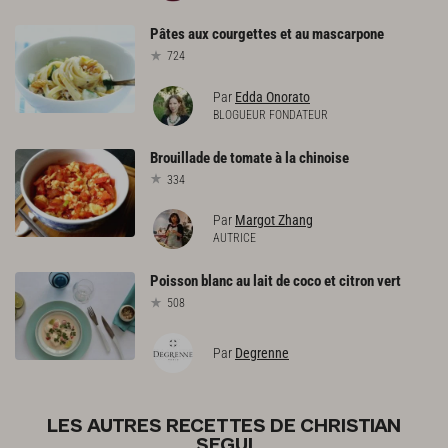
Pâtes
aux
courgettes
et
au
mascarpone
724
Par
Edda Onorato
BLOGUEUR FONDATEUR
Brouillade
de
tomate
à
la
chinoise
334
Par
Margot Zhang
AUTRICE
Poisson
blanc
au
lait
de
coco
et
citron
vert
508
Par
Degrenne
LES AUTRES RECETTES DE CHRISTIAN
SEGUI