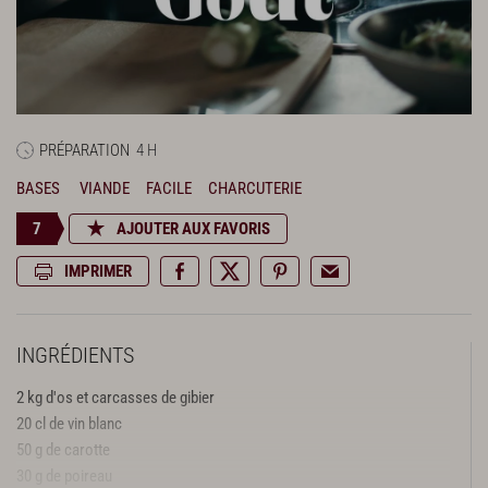
PRÉPARATION
4 H
BASES
VIANDE
FACILE
CHARCUTERIE
7
AJOUTER AUX FAVORIS
IMPRIMER
INGRÉDIENTS
2 kg d'os et carcasses de gibier
20 cl de vin blanc
50 g de carotte
30 g de poireau