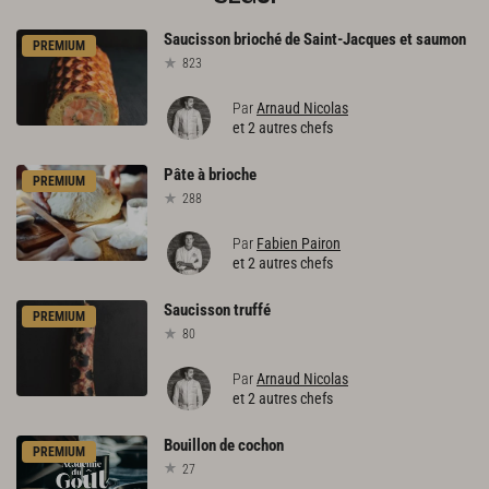
Saucisson
brioché
de
Saint-Jacques
et
saumon
PREMIUM
823
Par
Arnaud Nicolas
et 2 autres chefs
Pâte
à
brioche
PREMIUM
288
Par
Fabien Pairon
et 2 autres chefs
Saucisson
truffé
PREMIUM
80
Par
Arnaud Nicolas
et 2 autres chefs
Bouillon
de
cochon
PREMIUM
27