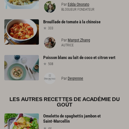
Par
Edda Onorato
BLOGUEUR FONDATEUR
Brouillade
de
tomate
à
la
chinoise
333
Par
Margot Zhang
AUTRICE
Poisson
blanc
au
lait
de
coco
et
citron
vert
508
Par
Degrenne
LES AUTRES RECETTES DE ACADÉMIE DU
GOÛT
Omelette de spaghettis jambon et
Saint-Marcellin
44