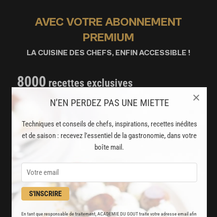
AVEC VOTRE ABONNEMENT
PREMIUM
LA CUISINE DES CHEFS, ENFIN ACCESSIBLE !
8000
recettes exclusives
×
partagées par vos chefs préférés
N’EN PERDEZ PAS UNE MIETTE
2000
vidéos de recettes
Techniques et conseils de chefs, inspirations, recettes inédites
et techniques de cuisine et pâtisserie
et de saison : recevez l’essentiel de la gastronomie, dans votre
boîte mail.
Des nouveautés
disponibles chaque semaine
Stop pub
S'INSCRIRE
un service garanti sans publicité
En tant que responsable de traitement, ACADEMIE DU GOUT traite votre adresse email afin