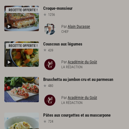
Croque-monsieur
RECETTE OFFERTE !
1256
Par
Alain Ducasse
CHEF
Couscous
aux
légumes
RECETTE OFFERTE !
439
Par
Académie du Goût
LA RÉDACTION
Bruschetta
au
jambon
cru
et
au
parmesan
480
Par
Académie du Goût
LA RÉDACTION
Pâtes
aux
courgettes
et
au
mascarpone
724