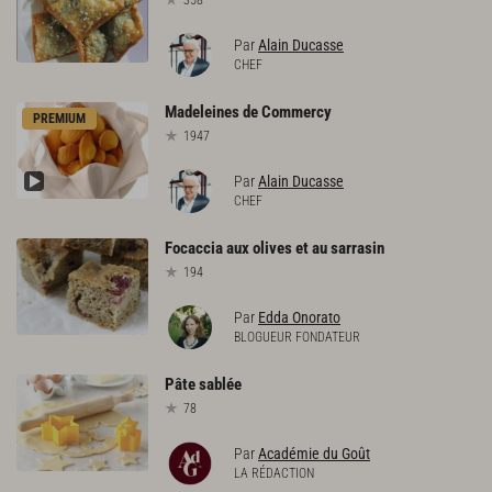
358
Par
Alain Ducasse
CHEF
Madeleines
de
Commercy
PREMIUM
1947
Par
Alain Ducasse
CHEF
Focaccia
aux
olives
et
au
sarrasin
194
Par
Edda Onorato
BLOGUEUR FONDATEUR
Pâte
sablée
78
Par
Académie du Goût
LA RÉDACTION