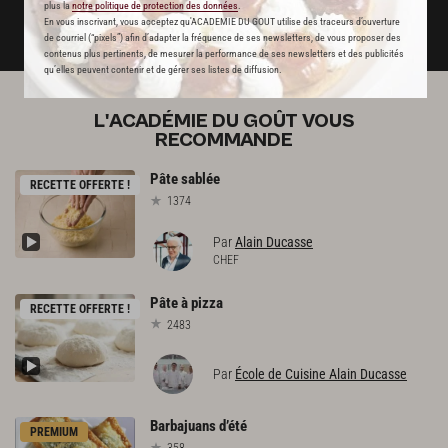
plus la
notre politique de protection des données
.
En vous inscrivant, vous acceptez qu'ACADEMIE DU GOUT utilise des traceurs d’ouverture
DÉJÀ ABONNÉ(E) ? JE ME CONNECTE
de courriel (“pixels”) afin d’adapter la fréquence de ses newsletters, de vous proposer des
contenus plus pertinents, de mesurer la performance de ses newsletters et des publicités
qu’elles peuvent contenir et de gérer ses listes de diffusion.
L'ACADÉMIE DU GOÛT VOUS
RECOMMANDE
Pâte
sablée
RECETTE OFFERTE !
1374
Par
Alain Ducasse
CHEF
Pâte
à
pizza
RECETTE OFFERTE !
2483
Par
École de Cuisine Alain Ducasse
Barbajuans
d’été
PREMIUM