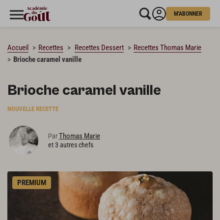
M'ABONNER
CHARGEMENT…
Accueil
Recettes
Recettes Dessert
Recettes Thomas Marie
Brioche caramel vanille
Brioche caramel vanille
NOUVELLE RECETTE
Thomas Marie
Par
et 3 autres chefs
PREMIUM