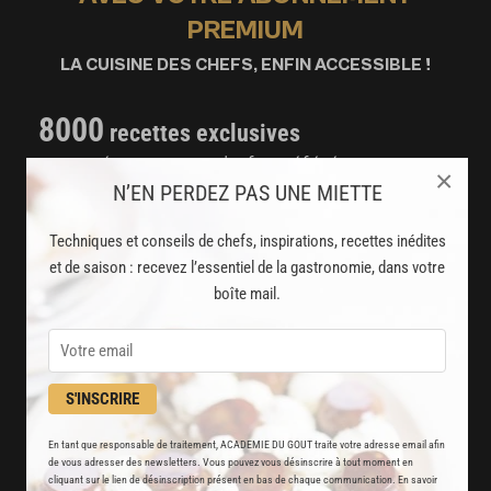
PREMIUM
LA CUISINE DES CHEFS, ENFIN ACCESSIBLE !
8000
recettes exclusives
partagées par vos chefs préférés
×
N’EN PERDEZ PAS UNE MIETTE
2000
vidéos de recettes
Techniques et conseils de chefs, inspirations, recettes inédites
et techniques de cuisine et pâtisserie
et de saison : recevez l’essentiel de la gastronomie, dans votre
boîte mail.
Des nouveautés
disponibles chaque semaine
Stop pub
S'INSCRIRE
un service garanti sans publicité
En tant que responsable de traitement, ACADEMIE DU GOUT traite votre adresse email afin
de vous adresser des newsletters. Vous pouvez vous désinscrire à tout moment en
JE M'ABONNE
cliquant sur le lien de désinscription présent en bas de chaque communication. En savoir