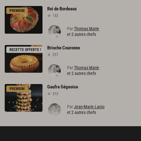
Roi
de
Bordeaux
PREMIUM
132
Par
Thomas Marie
et 2 autres chefs
Brioche
Couronne
RECETTE OFFERTE !
257
Par
Thomas Marie
et 2 autres chefs
Gaufre
liégeoise
PREMIUM
313
Par
Jean-Marie Lanio
et 2 autres chefs