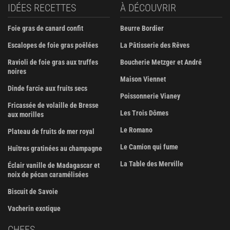
IDÉES RECETTES
À DÉCOUVRIR
Foie gras de canard confit
Beurre Bordier
Escalopes de foie gras poêlées
La Pâtisserie des Rêves
Ravioli de foie gras aux truffes
Boucherie Metzger et André
noires
Maison Viennet
Dinde farcie aux fruits secs
Poissonnerie Vianey
Fricassée de volaille de Bresse
Les Trois Dômes
aux morilles
Le Romano
Plateau de fruits de mer royal
Le Camion qui fume
Huîtres gratinées au champagne
La Table des Merville
Éclair vanille de Madagascar et
noix de pécan caramélisées
Biscuit de Savoie
Vacherin exotique
CHEFS