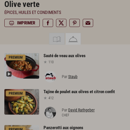
Olive verte
ÉPICES, HUILES ET CONDIMENTS
IMPRIMER
Sauté
de
veau
aux
olives
PREMIUM
110
Par
Staub
Tajine
de
poulet
aux
olives
et
citron
confit
PREMIUM
412
Par
David Rathgeber
CHEF
Panzerotti
aux
oignons
PREMIUM