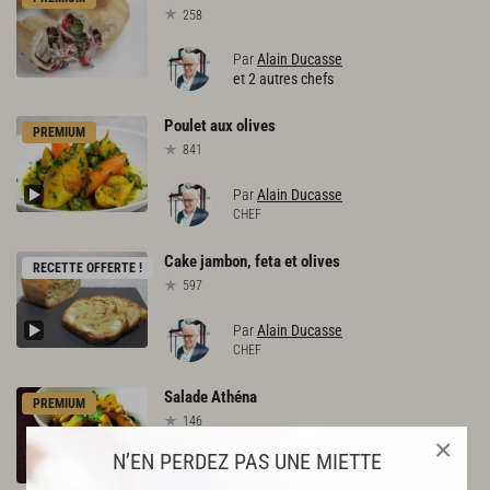
258
Par
Alain Ducasse
et 2 autres chefs
Poulet
aux
olives
PREMIUM
841
Par
Alain Ducasse
CHEF
Cake
jambon,
feta
et
olives
RECETTE OFFERTE !
597
Par
Alain Ducasse
CHEF
Salade
Athéna
PREMIUM
146
×
N’EN PERDEZ PAS UNE MIETTE
Par
Sophie Dudemaine
et 1 autre chef