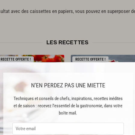
sultat avec des caissettes en papiers, vous pouvez en superposer de
LES RECETTES
RECETTE OFFERTE !
RECETTE OFFERTE !
N’EN PERDEZ PAS UNE MIETTE
Techniques et conseils de chefs, inspirations, recettes inédites
et de saison : recevez l’essentiel de la gastronomie, dans votre
Gaspacho
andalou
Vacherin
glacé
boîte mail.
1036
621