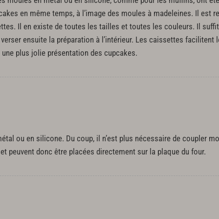
, des moules en métal ou en silicone, comme pour les muffins, ont é
pcakes en même temps, à l’image des moules à madeleines. Il est r
tes. Il en existe de toutes les tailles et toutes les couleurs. Il suf
erser ensuite la préparation à l’intérieur. Les caissettes facilitent
 une plus jolie présentation des cupcakes.
 métal ou en silicone. Du coup, il n’est plus nécessaire de coupler m
s et peuvent donc être placées directement sur la plaque du four.