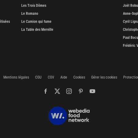
Les Trois Dômes
Joël Rob
Le Romano
Anne-Soph
élisées
Le Camion qui fume
Cyril Lign
La Table des Merville
Christoph
Paul Boc
Frédéric 
Mentions légales
CGU
CGV
Aide
Cookies
Gérer les cookies
Protectio