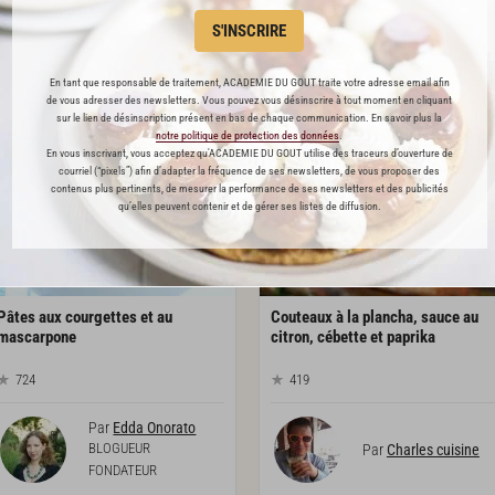
S'INSCRIRE
Par
Académie du Goût
Par
Académie du Goût
LA RÉDACTION
LA RÉDACTION
En tant que responsable de traitement, ACADEMIE DU GOUT traite votre adresse email afin
de vous adresser des newsletters. Vous pouvez vous désinscrire à tout moment en cliquant
sur le lien de désinscription présent en bas de chaque communication. En savoir plus la
notre politique de protection des données
.
En vous inscrivant, vous acceptez qu'ACADEMIE DU GOUT utilise des traceurs d’ouverture de
courriel (“pixels”) afin d’adapter la fréquence de ses newsletters, de vous proposer des
contenus plus pertinents, de mesurer la performance de ses newsletters et des publicités
qu’elles peuvent contenir et de gérer ses listes de diffusion.
Pâtes aux courgettes et au
Couteaux à la plancha, sauce au
mascarpone
citron, cébette et paprika
724
419
Par
Edda Onorato
BLOGUEUR
Par
Charles cuisine
FONDATEUR