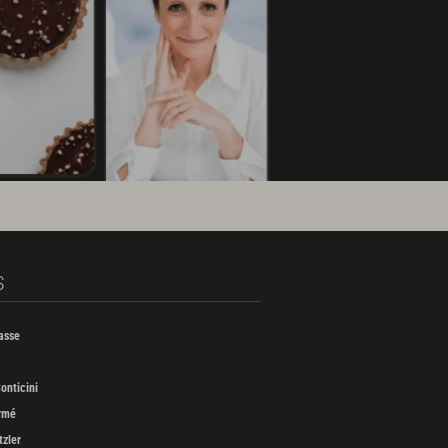
S
asse
onticini
rmé
tzler