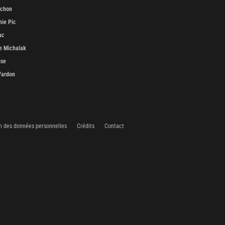
uchon
ie Pic
ac
e Michalak
use
Vardon
n des données personnelles
Crédits
Contact