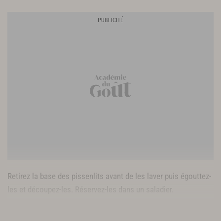
Retirez la base des pissenlits avant de les laver puis égouttez-
les et découpez-les. Réservez-les dans un saladier.
Lavez et émincez les échalotes et placez-les dans le saladier.