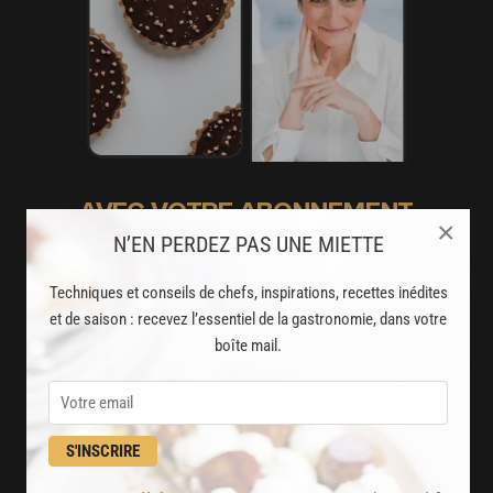
AVEC VOTRE ABONNEMENT
×
N’EN PERDEZ PAS UNE MIETTE
PREMIUM
LA CUISINE DES CHEFS, ENFIN ACCESSIBLE !
Techniques et conseils de chefs, inspirations, recettes inédites
et de saison : recevez l’essentiel de la gastronomie, dans votre
8000
boîte mail.
recettes exclusives
partagées par vos chefs préférés
2000
vidéos de recettes
S'INSCRIRE
et techniques de cuisine et pâtisserie