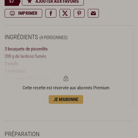
57
AJOUTER AUX FAVORIS
IMPRIMER
INGRÉDIENTS
(4 PERSONNES)
3 bouquets de pissenlits
200 g de lardons fumés
2 oeufs
1 échalotes
3 c. à soupe d'huile d’olive
2 c. à soupe de vinaigre
Cette recette est réservée aux abonnés Premium
1 c. à café de moutarde
JE M'ABONNE
Sel et poivre
PRÉPARATION