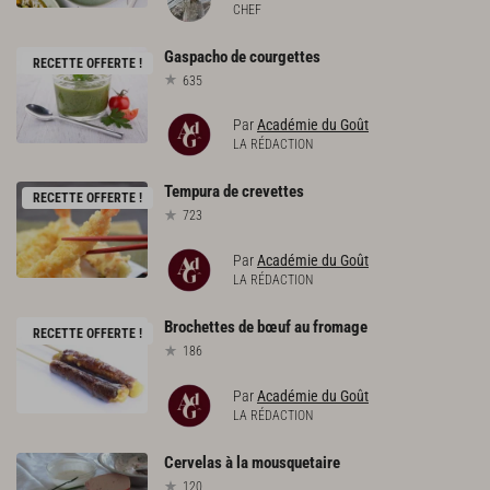
CHEF
Gaspacho
de
courgettes
RECETTE OFFERTE !
635
Par
Académie du Goût
LA RÉDACTION
Tempura
de
crevettes
RECETTE OFFERTE !
723
Par
Académie du Goût
LA RÉDACTION
Brochettes
de
bœuf
au
fromage
RECETTE OFFERTE !
186
Par
Académie du Goût
LA RÉDACTION
Cervelas
à
la
mousquetaire
120