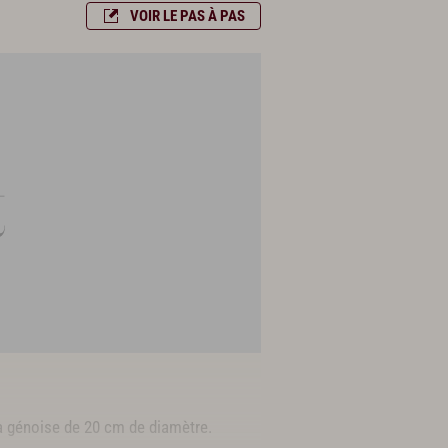
VOIR LE PAS À PAS
 à génoise de 20 cm de diamètre.