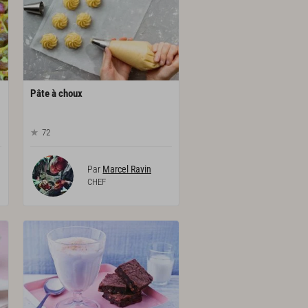
Pâte
à
choux
72
Par
Marcel Ravin
CHEF