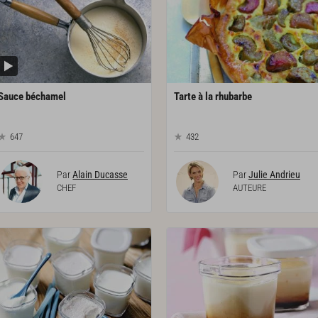
Sauce
béchamel
Tarte
à
la
rhubarbe
647
432
Par
Alain Ducasse
Par
Julie Andrieu
CHEF
AUTEURE