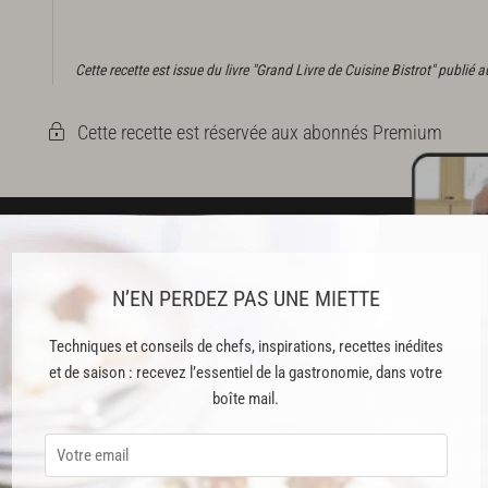
Faire fondre le beurre.
Tamiser
la farine.
Cette recette est issue du livre "Grand Livre de Cuisine Bistrot" publié
Cette recette est réservée aux abonnés Premium
ABONNEMENT PREMIUM
N’EN PERDEZ PAS UNE MIETTE
 ENFIN ACCESSIBLE !
Techniques et conseils de chefs, inspirations, recettes inédites
es
et de saison : recevez l’essentiel de la gastronomie, dans votre
boîte mail.
préférés
s