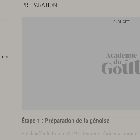
PRÉPARATION
emium
re
Étape 1 : Préparation de la génoise
Préchauffer le four à 200 °C. Beurrer et fariner un moule