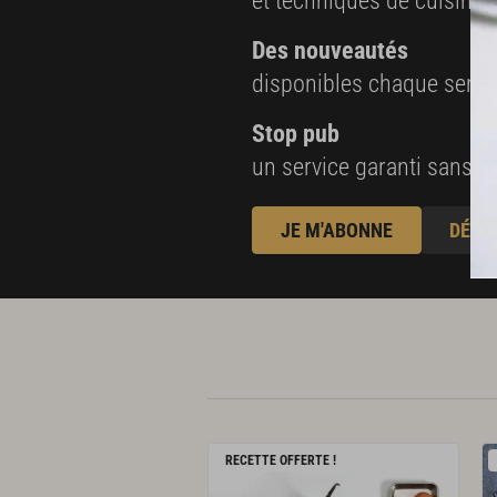
et techniques de cuisine e
Des nouveautés
disponibles chaque sema
Stop pub
un service garanti sans pu
JE M'ABONNE
DÉJÀ
RECETTE OFFERTE !