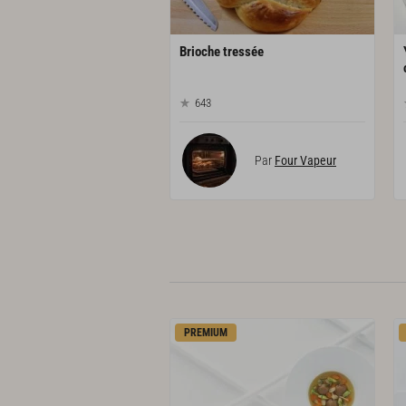
Brioche
tressée
643
Par
Four Vapeur
PREMIUM