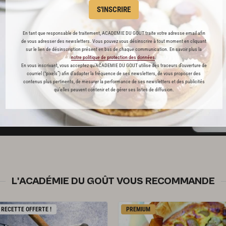
t pâtisserie
S'INSCRIRE
En tant que responsable de traitement, ACADEMIE DU GOUT traite votre adresse email afin
ine
de vous adresser des newsletters. Vous pouvez vous désinscrire à tout moment en cliquant
sur le lien de désinscription présent en bas de chaque communication. En savoir plus la
notre politique de protection des données
.
En vous inscrivant, vous acceptez qu'ACADEMIE DU GOUT utilise des traceurs d’ouverture de
blicité
courriel (“pixels”) afin d’adapter la fréquence de ses newsletters, de vous proposer des
contenus plus pertinents, de mesurer la performance de ses newsletters et des publicités
qu’elles peuvent contenir et de gérer ses listes de diffusion.
 ABONNÉ(E) ? JE ME CONNECTE
L'ACADÉMIE DU GOÛT VOUS RECOMMANDE
RECETTE OFFERTE !
PREMIUM