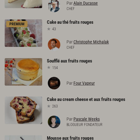
Par
Alain Ducasse
CHEF
Cake
au
thé
fruits
rouges
PREMIUM
43
Par
Christophe Michalak
CHEF
Soufflé
aux
fruits
rouges
154
Par
Four Vapeur
Cake
au
cream
cheese
et
aux
fruits
rouges
263
Par
Pascale Weeks
BLOGUEUR FONDATEUR
Mousse
aux
fruits
rouges