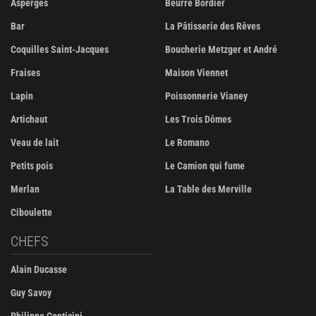
Asperges
Beurre Bordier
Bar
La Pâtisserie des Rêves
Coquilles Saint-Jacques
Boucherie Metzger et André
Fraises
Maison Viennet
Lapin
Poissonnerie Vianey
Artichaut
Les Trois Dômes
Veau de lait
Le Romano
Petits pois
Le Camion qui fume
Merlan
La Table des Merville
Ciboulette
CHEFS
Alain Ducasse
Guy Savoy
Philippe Conticini