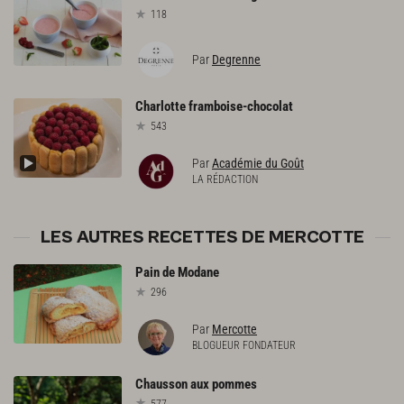
118
Par
Degrenne
Charlotte
framboise-chocolat
543
Par
Académie du Goût
LA RÉDACTION
LES AUTRES RECETTES DE MERCOTTE
Pain
de
Modane
296
Par
Mercotte
BLOGUEUR FONDATEUR
Chausson
aux
pommes
577