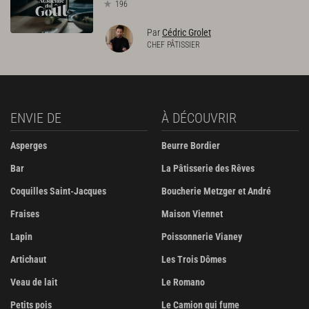
196
Par
Cédric Grolet
CHEF PÂTISSIER
ENVIE DE
À DÉCOUVRIR
Asperges
Beurre Bordier
Bar
La Pâtisserie des Rêves
Coquilles Saint-Jacques
Boucherie Metzger et André
Fraises
Maison Viennet
Lapin
Poissonnerie Vianey
Artichaut
Les Trois Dômes
Veau de lait
Le Romano
Petits pois
Le Camion qui fume