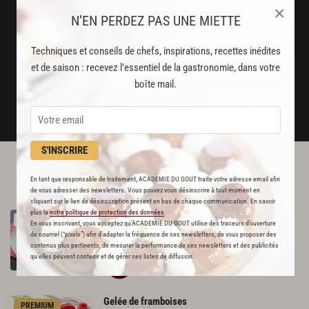
×
N’EN PERDEZ PAS UNE MIETTE
Stop pub
un service garanti sans publicité
Techniques et conseils de chefs, inspirations, recettes inédites
et de saison : recevez l’essentiel de la gastronomie, dans votre
JE M'ABONNE
boîte mail.
DÉJÀ ABONNÉ(E) ? JE ME CONNECTE
S'INSCRIRE
L'ACADÉMIE DU GOÛT VOUS
En tant que responsable de traitement, ACADEMIE DU GOUT traite votre adresse email afin
RECOMMANDE
de vous adresser des newsletters. Vous pouvez vous désinscrire à tout moment en
cliquant sur le lien de désinscription présent en bas de chaque communication. En savoir
plus la
notre politique de protection des données
.
Vacherin
glacé
RECETTE OFFERTE !
En vous inscrivant, vous acceptez qu'ACADEMIE DU GOUT utilise des traceurs d’ouverture
621
de courriel (“pixels”) afin d’adapter la fréquence de ses newsletters, de vous proposer des
contenus plus pertinents, de mesurer la performance de ses newsletters et des publicités
qu’elles peuvent contenir et de gérer ses listes de diffusion.
Par
Académie du Goût
LA RÉDACTION
Gelée
de
framboises
PREMIUM