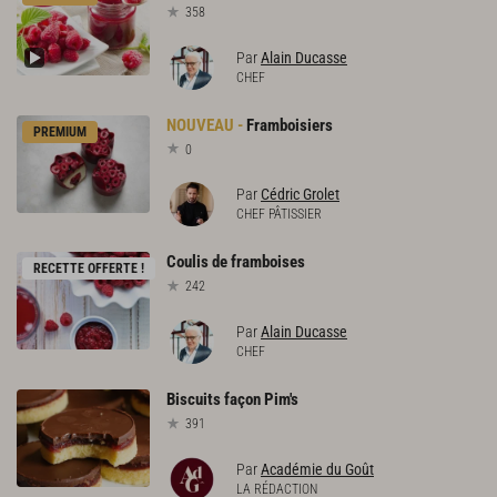
358
Par
Alain Ducasse
CHEF
Framboisiers
PREMIUM
0
Par
Cédric Grolet
CHEF PÂTISSIER
Coulis
de
framboises
RECETTE OFFERTE !
242
Par
Alain Ducasse
CHEF
Biscuits
façon
Pim's
391
Par
Académie du Goût
LA RÉDACTION