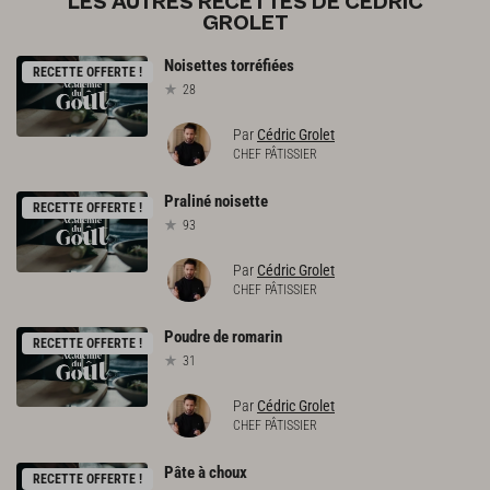
LES AUTRES RECETTES DE CÉDRIC
GROLET
Noisettes
torréfiées
RECETTE OFFERTE !
28
Par
Cédric Grolet
CHEF PÂTISSIER
Praliné
noisette
RECETTE OFFERTE !
93
Par
Cédric Grolet
CHEF PÂTISSIER
Poudre
de
romarin
RECETTE OFFERTE !
31
Par
Cédric Grolet
CHEF PÂTISSIER
Pâte
à
choux
RECETTE OFFERTE !